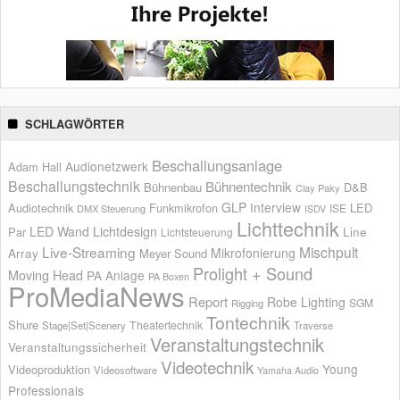
SCHLAGWÖRTER
Beschallungsanlage
Audionetzwerk
Adam Hall
Beschallungstechnik
Bühnentechnik
Bühnenbau
D&B
Clay Paky
GLP
Interview
Audiotechnik
Funkmikrofon
LED
ISE
DMX Steuerung
ISDV
Lichttechnik
LED Wand
Lichtdesign
Par
Line
Lichtsteuerung
Live-Streaming
Mischpult
Mikrofonierung
Array
Meyer Sound
Prolight + Sound
Moving Head
PA Anlage
PA Boxen
ProMediaNews
Report
Robe Lighting
SGM
Rigging
Tontechnik
Shure
Theatertechnik
Stage|Set|Scenery
Traverse
Veranstaltungstechnik
Veranstaltungssicherheit
Videotechnik
Young
Videoproduktion
Videosoftware
Yamaha Audio
Professionals