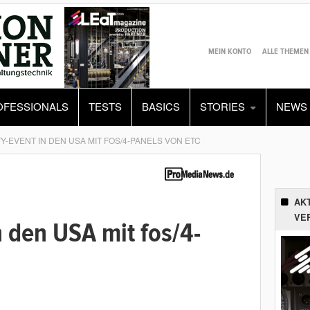
MEIN KONTO
ALLE THEMEN
OFESSIONALS
TESTS
BASICS
STORIES
NEWS
Y-EVENT IN DEN USA MIT FOS/4-PANELS VON ETC
AK
VE
n den USA mit fos/4-