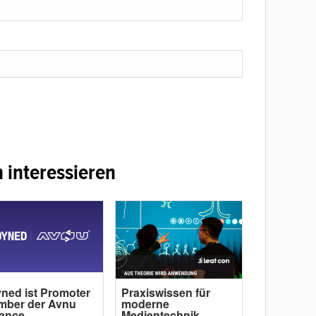
 interessieren
ned ist Promoter
Praxiswissen für
mber der Avnu
moderne
iance
Medientechnik