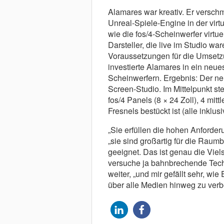
Alamares war kreativ. Er verschm
Unreal-Spiele-Engine in der vir
wie die fos/4-Scheinwerfer virtue
Darsteller, die live im Studio wa
Voraussetzungen für die Umsetzu
investierte Alamares in ein neue
Scheinwerfern. Ergebnis: Der neu
Screen-Studio. Im Mittelpunkt st
fos/4 Panels (8 × 24 Zoll), 4 mitt
Fresnels bestückt ist (alle inklus
„Sie erfüllen die hohen Anforderun
„sie sind großartig für die Raumb
geeignet. Das ist genau die Viels
versuche ja bahnbrechende Tech
weiter, „und mir gefällt sehr, wi
über alle Medien hinweg zu verb