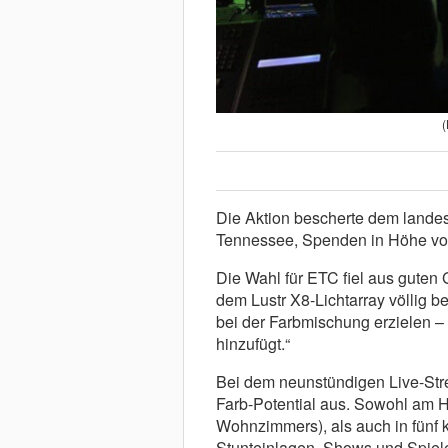
(
Die Aktion bescherte dem lande
Tennessee, Spenden in Höhe von 
Die Wahl für ETC fiel aus guten 
dem Lustr X8-Lichtarray völlig b
bei der Farbmischung erzielen 
hinzufügt.“
Bei dem neunstündigen Live-Stre
Farb-Potential aus. Sowohl am Ha
Wohnzimmers), als auch in fünf 
Stunteinlagen, Shows und Spiele