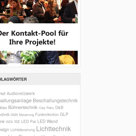
HLAGWÖRTER
Audionetzwerk
all
allungsanlage
Beschallungstechnik
Bühnentechnik
nbau
D&B
Clay Paky
GLP
echnik
Funkmikrofon
DMX Steuerung
iew
LED Wand
LED Par
ISE
ISDV
Lichttechnik
esign
Lichtsteuerung