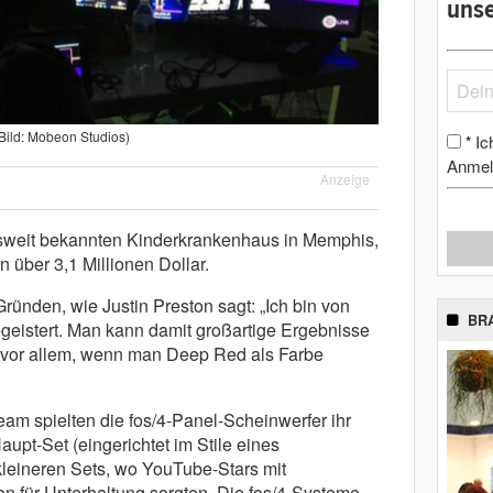
unse
Bild: Mobeon Studios)
Ic
*
Anmel
Anzeige
sweit bekannten Kinderkrankenhaus in Memphis,
über 3,1 Millionen Dollar.
Gründen, wie Justin Preston sagt: „Ich bin von
BR
egeistert. Man kann damit großartige Ergebnisse
– vor allem, wenn man Deep Red als Farbe
am spielten die fos/4-Panel-Scheinwerfer ihr
upt-Set (eingerichtet im Stile eines
kleineren Sets, wo YouTube-Stars mit
n für Unterhaltung sorgten. Die fos/4-Systeme