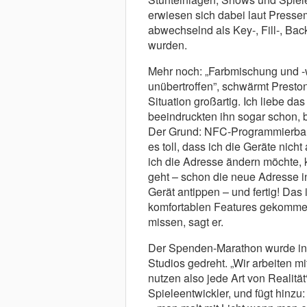
erwiesen sich dabei laut Pressemi
abwechselnd als Key-, Fill-, Bac
wurden.
Mehr noch: „Farbmischung und -w
unübertroffen”, schwärmt Preston 
Situation großartig. Ich liebe da
beeindruckten ihn sogar schon, b
Der Grund: NFC-Programmierbarke
es toll, dass ich die Geräte nic
ich die Adresse ändern möchte, 
geht – schon die neue Adresse 
Gerät antippen – und fertig! Das 
komfortablen Features gekommen 
missen, sagt er.
Der Spenden-Marathon wurde in
Studios gedreht. „Wir arbeiten m
nutzen also jede Art von Realitä
Spieleentwickler, und fügt hinzu: