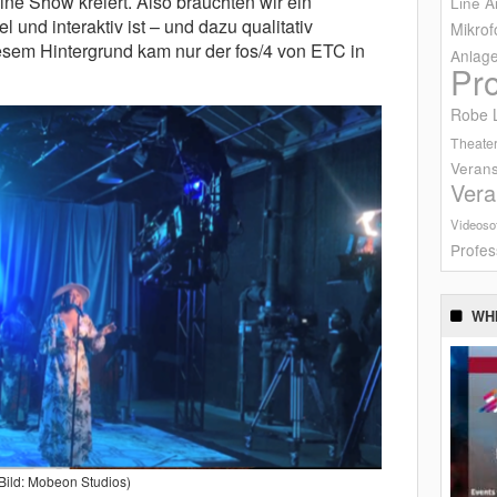
ne Show kreiert. Also brauchten wir ein
Line A
el und interaktiv ist – und dazu qualitativ
Mikrof
diesem Hintergrund kam nur der fos/4 von ETC in
Anlag
Pr
Robe L
Theater
Verans
Vera
Videoso
Profes
WH
Bild: Mobeon Studios)