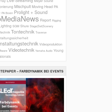
Live-Streaming
rray
Meyer Sound
Mischpult
onierung
Moving Head
PA
Prolight + Sound
e
PA Boxen
oMediaNews
Report
Rigging
ighting
Shure
SGM
Stage|Set|Scenery
Tontechnik
technik
Traverse
taltungssicherheit
nstaltungstechnik
Videoproduktion
Videotechnik
Young
ftware
Yamaha Audio
sionals
ITEPAPER – FARBDYNAMIK BEI EVENTS