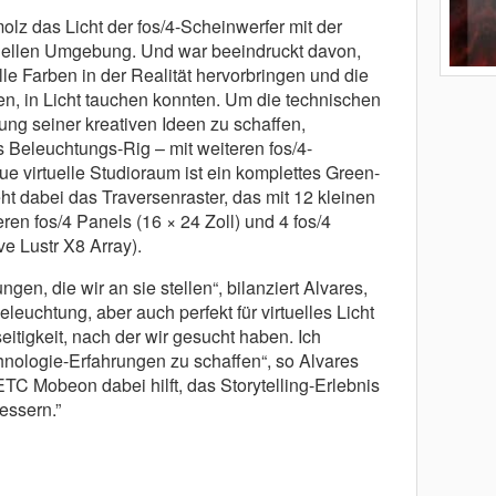
olz das Licht der fos/4-Scheinwerfer mit der
tuellen Umgebung. Und war beeindruckt davon,
lle Farben in der Realität hervorbringen und die
ren, in Licht tauchen konnten. Um die technischen
ng seiner kreativen Ideen zu schaffen,
s Beleuchtungs-Rig – mit weiteren fos/4-
e virtuelle Studioraum ist ein komplettes Green-
eht dabei das Traversenraster, das mit 12 kleinen
leren fos/4 Panels (16 × 24 Zoll) und 4 fos/4
ive Lustr X8 Array).
gen, die wir an sie stellen“, bilanziert Alvares,
eleuchtung, aber auch perfekt für virtuelles Licht
eitigkeit, nach der wir gesucht haben. Ich
nologie-Erfahrungen zu schaffen“, so Alvares
e ETC Mobeon dabei hilft, das Storytelling-Erlebnis
essern.”