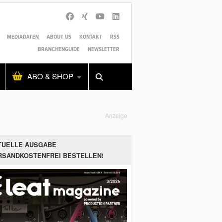
MEDIADATEN
ABOUT US
KONTAKT
RSS
BRANCHENGUIDE
NEWSLETTER
Alles
Shop
SUCHEN
ABO & SHOP
Anzeige
TUELLE AUSGABE
RSANDKOSTENFREI BESTELLEN!