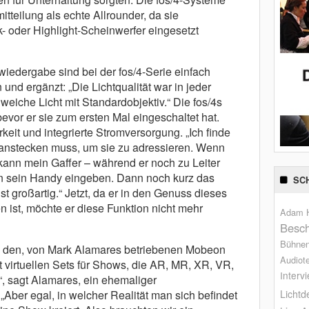
tteilung als echte Allrounder, da sie
k- oder Highlight-Scheinwerfer eingesetzt
iedergabe sind bei der fos/4-Serie einfach
und ergänzt: „Die Lichtqualität war in jeder
s weiche Licht mit Standardobjektiv.“ Die fos/4s
evor er sie zum ersten Mal eingeschaltet hat.
it und integrierte Stromversorgung. „Ich finde
ht anstecken muss, um sie zu adressieren. Wenn
kann mein Gaffer – während er noch zu Leiter
in sein Handy eingeben. Dann noch kurz das
SC
ist großartig.“ Jetzt, da er in den Genuss dieses
ist, möchte er diese Funktion nicht mehr
Adam H
Besch
Bühne
 den, von Mark Alamares betriebenen Mobeon
Audiot
it virtuellen Sets für Shows, die AR, MR, XR, VR,
Interv
t“, sagt Alamares, ein ehemaliger
Lichtd
 „Aber egal, in welcher Realität man sich befindet