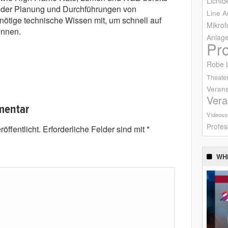
Lichtd
n der Planung und Durchführungen von
Line A
nötige technische Wissen mit, um schnell auf
Mikrof
önnen.
Anlag
Pr
Robe L
Theater
Verans
Vera
mentar
Videoso
Profes
öffentlicht.
Erforderliche Felder sind mit
*
WH