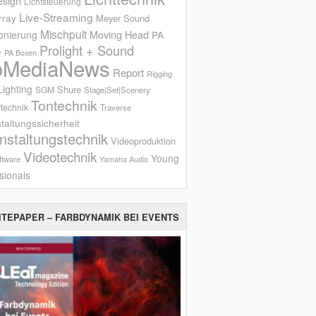
esign
Lichtsteuerung
Live-Streaming
rray
Meyer Sound
Mischpult
onierung
Moving Head
PA
Prolight + Sound
e
PA Boxen
oMediaNews
Report
Rigging
ighting
Shure
SGM
Stage|Set|Scenery
Tontechnik
technik
Traverse
taltungssicherheit
nstaltungstechnik
Videoproduktion
Videotechnik
Young
ftware
Yamaha Audio
sionals
ITEPAPER – FARBDYNAMIK BEI EVENTS