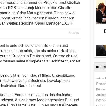
er neue und spannende Projekte. Erst kürzlich
ten RGB-Laserprojektor oder den Christie
ationen auf den Markt gebracht. Diese sowie
upport, ermöglicht unseren Kunden, anderen
so Jan Walter, Regional Sales Manager DACH.
Anzeige
ent in unterschiedlichsten Bereichen und
und ich freue mich, Jan als meinen Nachfolger
er und Kunden in Deutschland, Österreich und
nd wissen seine Kompetenz zu schätzen“, erklärt
SC
ebsaktivitäten von Klaus Hilles. Unterstützung
Adam H
er nach wie vor als Business Development
Besch
ddeutschen Raum betreut.
Bühne
ierra seit Ende letzten Jahres das deutsche
Audiot
ndienst. Als gelernter Mediengestalter Bild und
Interv
en wie High Frame Rate, Lumen und RGB bereits