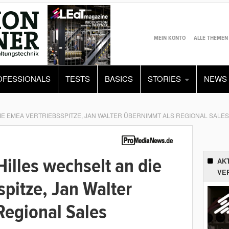
MEIN KONTO
ALLE THEMEN
OFESSIONALS
TESTS
BASICS
STORIES
NEWS
DIE EMEA VERTRIEBSSPITZE, JAN WALTER ÜBERNIMMT ALS REGIONAL SAL
Hilles wechselt an die
AK
VE
pitze, Jan Walter
Regional Sales