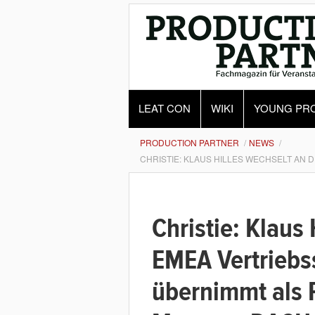
LEAT CON
WIKI
YOUNG PR
PRODUCTION PARTNER
NEWS
CHRISTIE: KLAUS HILLES WECHSELT AN 
Christie: Klaus 
EMEA Vertriebss
übernimmt als 