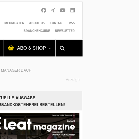
MEDIADATEN
ABOUT US
KONTAKT
RSS
BRANCHENGUIDE
NEWSLETTER
Alles
Shop
SUCHEN
ABO & SHOP
ES MANAGER DACH
Anzeige
TUELLE AUSGABE
RSANDKOSTENFREI BESTELLEN!