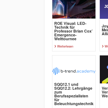
ROE Visual: LED-
Joy
Technik für
Me
Professor Brian Cox’
All
Emergence-
Welttournee
Weiterlesen
We
SQQ12.1 und
SQQ12.2: Lehrgänge
Ver
zum
Ver
Berufsspezialisten
Wer
für
Beleuchtungstechnik