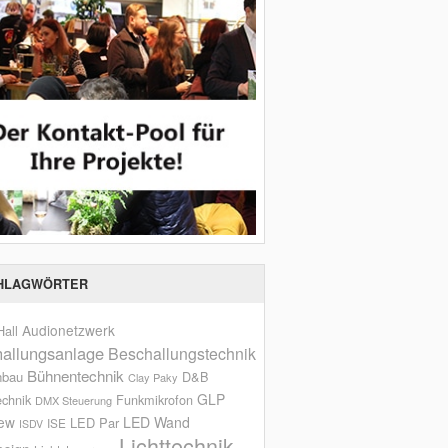
HLAGWÖRTER
Audionetzwerk
all
allungsanlage
Beschallungstechnik
Bühnentechnik
nbau
D&B
Clay Paky
GLP
echnik
Funkmikrofon
DMX Steuerung
iew
LED Wand
LED Par
ISE
ISDV
Lichttechnik