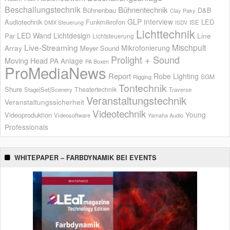
Beschallungstechnik
Bühnentechnik
Bühnenbau
D&B
Clay Paky
GLP
Interview
Audiotechnik
Funkmikrofon
LED
ISE
DMX Steuerung
ISDV
Lichttechnik
LED Wand
Lichtdesign
Par
Line
Lichtsteuerung
Live-Streaming
Mischpult
Mikrofonierung
Array
Meyer Sound
Prolight + Sound
Moving Head
PA Anlage
PA Boxen
ProMediaNews
Report
Robe Lighting
SGM
Rigging
Tontechnik
Shure
Theatertechnik
Stage|Set|Scenery
Traverse
Veranstaltungstechnik
Veranstaltungssicherheit
Videotechnik
Young
Videoproduktion
Videosoftware
Yamaha Audio
Professionals
WHITEPAPER – FARBDYNAMIK BEI EVENTS