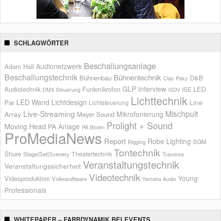
SCHLAGWÖRTER
Beschallungsanlage
Audionetzwerk
Adam Hall
Beschallungstechnik
Bühnentechnik
Bühnenbau
D&B
Clay Paky
GLP
Interview
Audiotechnik
Funkmikrofon
LED
ISE
DMX Steuerung
ISDV
Lichttechnik
LED Wand
Lichtdesign
Par
Line
Lichtsteuerung
Live-Streaming
Mischpult
Mikrofonierung
Array
Meyer Sound
Prolight + Sound
Moving Head
PA Anlage
PA Boxen
ProMediaNews
Report
Robe Lighting
SGM
Rigging
Tontechnik
Shure
Theatertechnik
Stage|Set|Scenery
Traverse
Veranstaltungstechnik
Veranstaltungssicherheit
Videotechnik
Young
Videoproduktion
Videosoftware
Yamaha Audio
Professionals
WHITEPAPER – FARBDYNAMIK BEI EVENTS