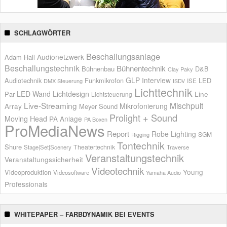
SCHLAGWÖRTER
Beschallungsanlage
Audionetzwerk
Adam Hall
Beschallungstechnik
Bühnentechnik
Bühnenbau
D&B
Clay Paky
GLP
Interview
Audiotechnik
Funkmikrofon
LED
ISE
DMX Steuerung
ISDV
Lichttechnik
LED Wand
Lichtdesign
Par
Line
Lichtsteuerung
Live-Streaming
Mischpult
Mikrofonierung
Array
Meyer Sound
Prolight + Sound
Moving Head
PA Anlage
PA Boxen
ProMediaNews
Report
Robe Lighting
SGM
Rigging
Tontechnik
Shure
Theatertechnik
Stage|Set|Scenery
Traverse
Veranstaltungstechnik
Veranstaltungssicherheit
Videotechnik
Young
Videoproduktion
Videosoftware
Yamaha Audio
Professionals
WHITEPAPER – FARBDYNAMIK BEI EVENTS