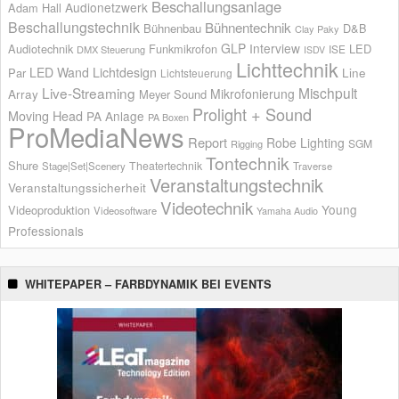
Beschallungsanlage
Audionetzwerk
Adam Hall
Beschallungstechnik
Bühnentechnik
Bühnenbau
D&B
Clay Paky
GLP
Interview
Audiotechnik
Funkmikrofon
LED
ISE
DMX Steuerung
ISDV
Lichttechnik
LED Wand
Lichtdesign
Par
Line
Lichtsteuerung
Live-Streaming
Mischpult
Mikrofonierung
Array
Meyer Sound
Prolight + Sound
Moving Head
PA Anlage
PA Boxen
ProMediaNews
Report
Robe Lighting
SGM
Rigging
Tontechnik
Shure
Theatertechnik
Stage|Set|Scenery
Traverse
Veranstaltungstechnik
Veranstaltungssicherheit
Videotechnik
Young
Videoproduktion
Videosoftware
Yamaha Audio
Professionals
WHITEPAPER – FARBDYNAMIK BEI EVENTS