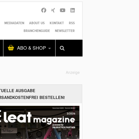
MEDIADATEN
ABOUT US
KONTAKT
RSS
BRANCHENGUIDE
NEWSLETTER
Alles
Shop
SUCHEN
ABO & SHOP
Anzeige
TUELLE AUSGABE
RSANDKOSTENFREI BESTELLEN!