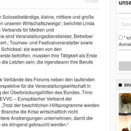
Anzeige
unse
 Soloselbständige, kleine, mittlere und große
 unseren Wirtschaftszweigs“, berichtet Linda
s Verbands für Medien und
e sind Veranstaltungsdienstleister, Betreiber
Ic
*
rt-, Tournee- und Festivalveranstalter sowie
Anmel
e Schicksal: sie waren von den
ste betroffen, mussten ihre Tätigkeit als Erste
die Letzten sein, die irgendwann ihre Berufe
die Verbände des Forums neben den laufenden
spektive für die Veranstaltungswirtschaft in
BR
ng der Überbrückungshilfen des Bundes. Timo
 EVVC – Europäischer Verband der
: „Trotz der beachtlichen Hilfsprogramme werden
ranche die Krise wirtschaftlich nicht
itere Anstrengungen unternehmen, damit die
 sie dringend gebraucht werden.“