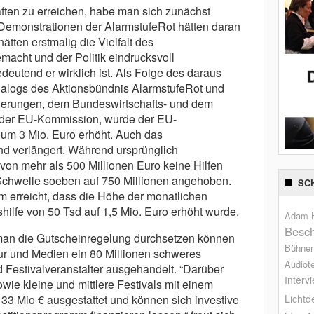
ten zu erreichen, habe man sich zunächst
Demonstrationen der AlarmstufeRot hätten daran
ätten erstmalig die Vielfalt des
macht und der Politik eindrucksvoll
deutend er wirklich ist. Als Folge des daraus
ialogs des Aktionsbündnis AlarmstufeRot und
ierungen, dem Bundeswirtschafts- und dem
 der EU-Kommission, wurde der EU-
um 3 Mio. Euro erhöht. Auch das
nd verlängert. Während ursprünglich
on mehr als 500 Millionen Euro keine Hilfen
Schwelle soeben auf 750 Millionen angehoben.
SC
 erreicht, dass die Höhe der monatlichen
ilfe von 50 Tsd auf 1,5 Mio. Euro erhöht wurde.
Adam H
Besch
 man die Gutscheinregelung durchsetzen können
Bühne
tur und Medien ein 80 Millionen schweres
Audiot
 Festivalveranstalter ausgehandelt. “Darüber
Interv
ie kleine und mittlere Festivals mit einem
33 Mio € ausgestattet und können sich investive
Lichtd