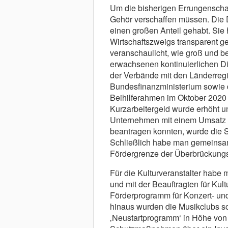
Um die bisherigen Errungenschaf
Gehör verschaffen müssen. Die 
einen großen Anteil gehabt. Sie h
Wirtschaftszweigs transparent ge
veranschaulicht, wie groß und be
erwachsenen kontinuierlichen D
der Verbände mit den Länderreg
Bundesfinanzministerium sowie
Beihilferahmen im Oktober 2020 
Kurzarbeitergeld wurde erhöht u
Unternehmen mit einem Umsatz v
beantragen konnten, wurde die 
Schließlich habe man gemeinsam
Fördergrenze der Überbrückungsh
Für die Kulturveranstalter habe
und mit der Beauftragten für Kul
Förderprogramm für Konzert- und
hinaus wurden die Musikclubs sow
‚Neustartprogramm‘ in Höhe von 