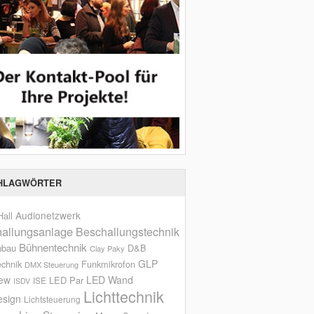
HLAGWÖRTER
Audionetzwerk
all
allungsanlage
Beschallungstechnik
Bühnentechnik
nbau
D&B
Clay Paky
GLP
echnik
Funkmikrofon
DMX Steuerung
iew
LED Wand
LED Par
ISE
ISDV
Lichttechnik
esign
Lichtsteuerung