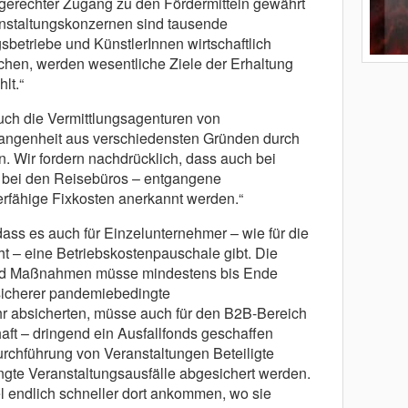
gerechter Zugang zu den Fördermitteln gewährt
nstaltungskonzernen sind tausende
sbetriebe und KünstlerInnen wirtschaftlich
hen, werden wesentliche Ziele der Erhaltung
lt.“
uch die Vermittlungsagenturen von
gangenheit aus verschiedensten Gründen durch
n. Wir fordern nachdrücklich, dass auch bei
 bei den Reisebüros – entgangene
erfähige Fixkosten anerkannt werden.“
dass es auch für Einzelunternehmer – wie für die
ht – eine Betriebskostenpauschale gibt. Die
 und Maßnahmen müsse mindestens bis Ende
sicherer pandemiebedingte
hr absicherten, müsse auch für den B2B-Bereich
chaft – dringend ein Ausfallfonds geschaffen
urchführung von Veranstaltungen Beteiligte
gte Veranstaltungsausfälle abgesichert werden.
el endlich schneller dort ankommen, wo sie