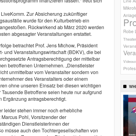
itionsprogramm finanzieren lassen.“ freut sich
Line A
Mikrof
er LiveKomm. Zur Absicherung zukünftiger
Anlag
Pr
sausfälle wurde für den Kulturbetrieb ein
s angestoßen. Rückwirkend ab März 2020 werden
Robe L
sten abgesagter Veranstaltungen erstattet.
Theater
folge betrachtet Prof. Jens Michow, Präsident
Verans
Vera
 und Veranstaltungswirtschaft (BDKV), die bei
chgesetzte Antragsberechtigung der mittelbar
Videoso
n betroffenen Unternehmen. „Dienstleister
Profes
 nicht unmittelbar vom Veranstalter sondern von
nternehmer des Veranstalters oder einem
ären ohne unseren Einsatz bei diesen wichtigen
WH
Tausende Betroffene seien heute nur aufgrund
n Ergänzung antragsberechtigt.
ber leider stehen immer noch erhebliche
 Marcus Pohl, Vorsitzender der
ständigen DienstleisterInnen der
. So müsse auch den Tochtergesellschaften von