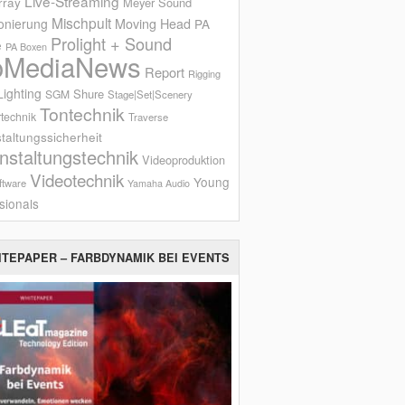
Live-Streaming
rray
Meyer Sound
Mischpult
onierung
Moving Head
PA
Prolight + Sound
e
PA Boxen
oMediaNews
Report
Rigging
ighting
Shure
SGM
Stage|Set|Scenery
Tontechnik
technik
Traverse
taltungssicherheit
nstaltungstechnik
Videoproduktion
Videotechnik
Young
ftware
Yamaha Audio
sionals
ITEPAPER – FARBDYNAMIK BEI EVENTS