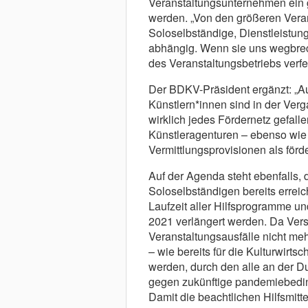
Veranstaltungsunternehmen ein 
werden. „Von den größeren Vera
Soloselbständige, Dienstleistung
abhängig. Wenn sie uns wegbrec
des Veranstaltungsbetriebs verfeh
Der BDKV-Präsident ergänzt: „A
Künstlern*innen sind in der Ver
wirklich jedes Fördernetz gefalle
Künstleragenturen – ebenso wie
Vermittlungsprovisionen als förd
Auf der Agenda steht ebenfalls, 
Soloselbständigen bereits erreic
Laufzeit aller Hilfsprogramme
2021 verlängert werden. Da Ver
Veranstaltungsausfälle nicht me
– wie bereits für die Kulturwirts
werden, durch den alle an der D
gegen zukünftige pandemiebedin
Damit die beachtlichen Hilfsmitt