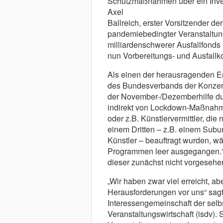
Schutzmaßnahmen über ein Invest
Axel
Ballreich, erster Vorsitzender d
pandemiebedingter Veranstaltung
milliardenschwerer Ausfallfond
nun Vorbereitungs- und Ausfallko
Als einen der herausragenden Er
des Bundesverbands der Konzert-
der November-/Dezemberhilfe dur
indirekt von Lockdown-Maßnahme
oder z.B. Künstlervermittler, die
einem Dritten – z.B. einem Subu
Künstler – beauftragt wurden, w
Programmen leer ausgegangen.“ 
dieser zunächst nicht vorgesehe
„Wir haben zwar viel erreicht, a
Herausforderungen vor uns“ sagt
Interessengemeinschaft der selb
Veranstaltungswirtschaft (isdv)