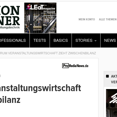
MEIN KONTO
ALLE THEMEN
OFESSIONALS
TESTS
BASICS
STORIES
NEWS
ORUM VERANSTALTUNGSWIRTSCHAFT ZIEHT ZWISCHENBILANZ
n
AK
VE
nstaltungswirtschaft
ilanz