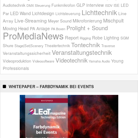
GLP
Interview
Audiotechnik
Funkmikrofon
LED
ISE
DMX Steuerung
ISDV
Lichttechnik
LED Wand
Lichtdesign
Par
Line
Lichtsteuerung
Live-Streaming
Mischpult
Mikrofonierung
Array
Meyer Sound
Prolight + Sound
Moving Head
PA Anlage
PA Boxen
ProMediaNews
Report
Robe Lighting
SGM
Rigging
Tontechnik
Shure
Theatertechnik
Stage|Set|Scenery
Traverse
Veranstaltungstechnik
Veranstaltungssicherheit
Videotechnik
Young
Videoproduktion
Videosoftware
Yamaha Audio
Professionals
WHITEPAPER – FARBDYNAMIK BEI EVENTS