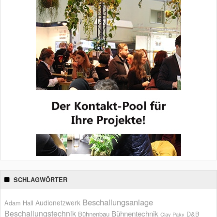
SCHLAGWÖRTER
Beschallungsanlage
Audionetzwerk
Adam Hall
Beschallungstechnik
Bühnentechnik
Bühnenbau
D&B
Clay Paky