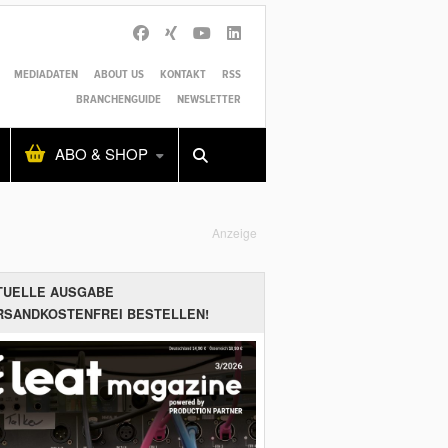
MEDIADATEN
ABOUT US
KONTAKT
RSS
BRANCHENGUIDE
NEWSLETTER
Alles
Shop
SUCHEN
ABO & SHOP
Anzeige
TUELLE AUSGABE
RSANDKOSTENFREI BESTELLEN!