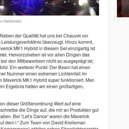
an Kwiecinski)
“Neben der Qualität hat uns bei Chauvet vor
Leistungsverhältnis überzeugt. Hinzu kommt,
erick MK1 Hybrid in diesem Set einzigartig ist
ietet. Hervorzuheben ist vor allen Dingen das
ei den Mitbewerbern nicht so ausgeprägt ist;
bbild. Ein weiterer Punkt: Der Beam hat einen
ner Nummer einen extremen Lichteinfall im
em Maverick MK1 Hybrid super funktioniert. Man
m Ergebnis hatten wir einen großartigen,
tion dieser Größenordnung Wert auf eine
chreibe die Dinge auf, die mir an Produkten gut
haben. Bei “Let’s Dance” waren die Maverick
uf dem i.” Zum Team von David Kreileman
er Kameramann) zählten neben Showlichtoperator