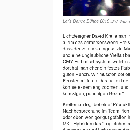
Let’s Dance Bühne 2018
(Bild: Steph
Lichtdesigner David Kreileman: 
allem das bemerkenswerte Preis-
dass der von uns eingesetzte Mav
und eine unglaubliche Vielfalt b
CMY-Farbmischsystem, welches b
dort hat man eher ein festes Far
guten Punch. Wir mussten bei ei
Fenster imitieren, das hat mit d
konnte extrem eng zoomen, und i
knackigen, punchigen Beam.”
Kreileman legt bei einer Produk
Nachbesprechung im Team: “Ich s
oder eben weniger gut gefallen 
MK1 Hybriden das “Tüpfelchen a
(Lichtdesign und Licht setzend