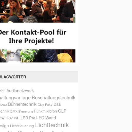
HLAGWÖRTER
Audionetzwerk
all
allungsanlage
Beschallungstechnik
Bühnentechnik
nbau
D&B
Clay Paky
GLP
echnik
Funkmikrofon
DMX Steuerung
iew
LED Wand
LED Par
ISE
ISDV
Lichttechnik
esign
Lichtsteuerung