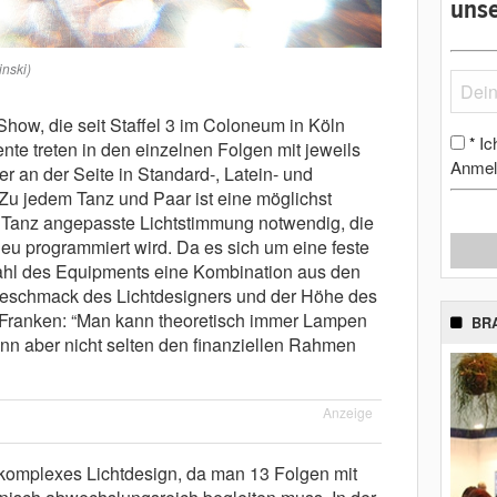
unse
inski)
-Show, die seit Staffel 3 im Coloneum in Köln
Ic
*
nte treten in den einzelnen Folgen mit jeweils
Anmel
r an der Seite in Standard-, Latein- und
u jedem Tanz und Paar ist eine möglichst
 Tanz angepasste Lichtstimmung notwendig, die
eu programmiert wird. Da es sich um eine feste
swahl des Equipments eine Kombination aus den
eschmack des Lichtdesigners und der Höhe des
m Franken: “Man kann theoretisch immer Lampen
BR
ann aber nicht selten den finanziellen Rahmen
Anzeige
t komplexes Lichtdesign, da man 13 Folgen mit