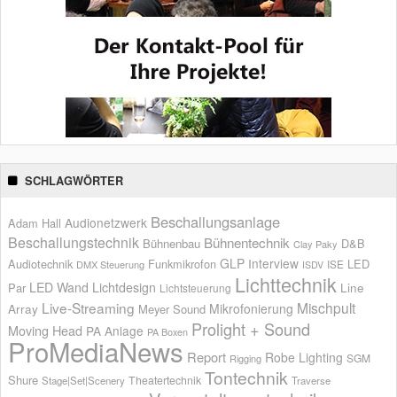
SCHLAGWÖRTER
Beschallungsanlage
Audionetzwerk
Adam Hall
Beschallungstechnik
Bühnentechnik
Bühnenbau
D&B
Clay Paky
GLP
Interview
Audiotechnik
Funkmikrofon
LED
ISE
DMX Steuerung
ISDV
Lichttechnik
LED Wand
Lichtdesign
Par
Line
Lichtsteuerung
Live-Streaming
Mischpult
Mikrofonierung
Array
Meyer Sound
Prolight + Sound
Moving Head
PA Anlage
PA Boxen
ProMediaNews
Report
Robe Lighting
SGM
Rigging
Tontechnik
Shure
Theatertechnik
Stage|Set|Scenery
Traverse