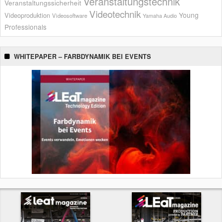
Veranstaltungstechnik
Veranstaltungssicherheit
Videotechnik
Young
Videoproduktion
Videosoftware
Yamaha Audio
Professionals
WHITEPAPER – FARBDYNAMIK BEI EVENTS