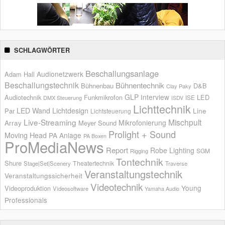
SCHLAGWÖRTER
Beschallungsanlage
Audionetzwerk
Adam Hall
Beschallungstechnik
Bühnentechnik
Bühnenbau
D&B
Clay Paky
GLP
Interview
Audiotechnik
Funkmikrofon
LED
ISE
DMX Steuerung
ISDV
Lichttechnik
LED Wand
Lichtdesign
Par
Line
Lichtsteuerung
Live-Streaming
Mischpult
Mikrofonierung
Array
Meyer Sound
Prolight + Sound
Moving Head
PA Anlage
PA Boxen
ProMediaNews
Report
Robe Lighting
SGM
Rigging
Tontechnik
Shure
Theatertechnik
Stage|Set|Scenery
Traverse
Veranstaltungstechnik
Veranstaltungssicherheit
Videotechnik
Young
Videoproduktion
Videosoftware
Yamaha Audio
Professionals