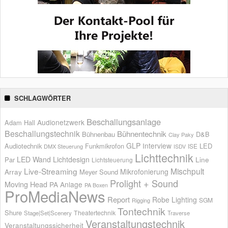
SCHLAGWÖRTER
Beschallungsanlage
Audionetzwerk
Adam Hall
Beschallungstechnik
Bühnentechnik
Bühnenbau
D&B
Clay Paky
GLP
Interview
Audiotechnik
Funkmikrofon
LED
ISE
DMX Steuerung
ISDV
Lichttechnik
LED Wand
Lichtdesign
Par
Line
Lichtsteuerung
Live-Streaming
Mischpult
Mikrofonierung
Array
Meyer Sound
Prolight + Sound
Moving Head
PA Anlage
PA Boxen
ProMediaNews
Report
Robe Lighting
SGM
Rigging
Tontechnik
Shure
Theatertechnik
Stage|Set|Scenery
Traverse
Veranstaltungstechnik
Veranstaltungssicherheit