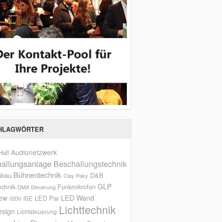
HLAGWÖRTER
Audionetzwerk
all
allungsanlage
Beschallungstechnik
Bühnentechnik
nbau
D&B
Clay Paky
GLP
echnik
Funkmikrofon
DMX Steuerung
iew
LED Wand
LED Par
ISE
ISDV
Lichttechnik
esign
Lichtsteuerung