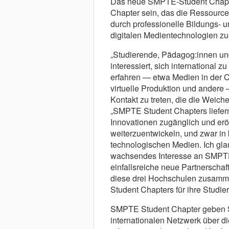
Das neue SMPTE-Student Chapte
Chapter sein, das die Ressourcen
durch professionelle Bildungs- 
digitalen Medientechnologien zu
„Studierende, Pädagog:innen un
interessiert, sich international
erfahren — etwa Medien in der C
virtuelle Produktion und ander
Kontakt zu treten, die die Weich
„SMPTE Student Chapters liefer
Innovationen zugänglich und erö
weiterzuentwickeln, und zwar in 
technologischen Medien. Ich glau
wachsendes Interesse an SMPTE
einfallsreiche neue Partnerschaft
diese drei Hochschulen zusamme
Student Chapters für ihre Studi
SMPTE Student Chapter geben St
internationalen Netzwerk über d