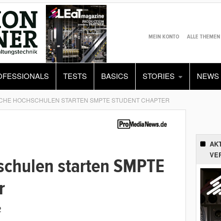
MEIN KONTO
ALLE THEMEN
OFESSIONALS
TESTS
BASICS
STORIES
NEWS
CHE HOCHSCHULEN STARTEN SMPTE STUDENT CHAPTER
AK
VE
schulen starten SMPTE
r
2