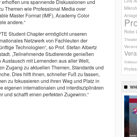
Line A
ir erhoffen uns spannende Diskussionen und
Mikrof
zu Themen wie Professional Media over
able Master Format (IMF), Academy Color
Anlag
Pr
le andere.“
Robe L
E Student Chapter ermöglicht unseren
Theater
ernationales Netzwerk von Fachleuten der
Verans
nftige Technologien“, so Prof. Stefan Albertz
Vera
tadt. „Teilnehmende Studierende genießen
n Austausch mit Lernenden aus aller Welt,
Videoso
en Zugang zu aktuellen Themen, Standards und
Profes
e. Dies hilft ihnen, schneller Fuß zu fassen,
men zu fokussieren und ihren Weg und Platz in
re eigenen internationalen und interdisziplinären
WH
r und schafft einen perfekten Zugewinn.“