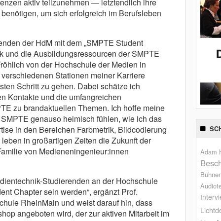
enzen aktiv teilzunehmen — letztendlich ihre
benötigen, um sich erfolgreich im Berufsleben
ierenden der HdM mit dem „SMPTE Student
erk und die Ausbildungsressourcen der SMPTE
Fröhlich von der Hochschule der Medien in
n verschiedenen Stationen meiner Karriere
ten Schritt zu gehen. Dabei schätze ich
en Kontakte und die umfangreichen
TE zu brandaktuellen Themen. Ich hoffe meine
r SMPTE genauso heimisch fühlen, wie ich das
tise in den Bereichen Farbmetrik, Bildcodierung
SC
 leben in großartigen Zeiten die Zukunft der
Familie von Medieneningenieur:innen
Adam H
Besch
Bühne
Medientechnik-Studierenden an der Hochschule
Audiot
nt Chapter sein werden“, ergänzt Prof.
Interv
hule RheinMain und weist darauf hin, dass
Lichtd
op angeboten wird, der zur aktiven Mitarbeit im