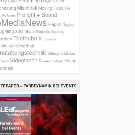
Live-Streaming
rray
Meyer Sound
Mischpult
onierung
Moving Head
PA
Prolight + Sound
e
PA Boxen
oMediaNews
Report
Rigging
ighting
Shure
SGM
Stage|Set|Scenery
Tontechnik
technik
Traverse
taltungssicherheit
nstaltungstechnik
Videoproduktion
Videotechnik
Young
ftware
Yamaha Audio
sionals
ITEPAPER – FARBDYNAMIK BEI EVENTS