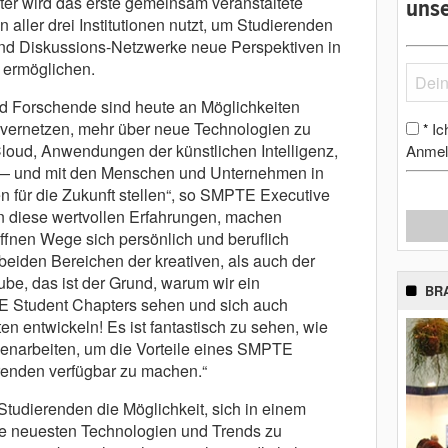
r wird das erste gemeinsam veranstaltete
unse
 aller drei Institutionen nutzt, um Studierenden
und Diskussions-Netzwerke neue Perspektiven in
 ermöglichen.
d Forschende sind heute an Möglichkeiten
 zu vernetzen, mehr über neue Technologien zu
Ic
*
loud, Anwendungen der künstlichen Intelligenz,
Anmel
e — und mit den Menschen und Unternehmen in
en für die Zukunft stellen“, so SMPTE Executive
n diese wertvollen Erfahrungen, machen
ffnen Wege sich persönlich und beruflich
beiden Bereichen der kreativen, als auch der
be, das ist der Grund, warum wir ein
BR
 Student Chapters sehen und sich auch
en entwickeln! Es ist fantastisch zu sehen, wie
narbeiten, um die Vorteile eines SMPTE
erenden verfügbar zu machen.“
udierenden die Möglichkeit, sich in einem
ie neuesten Technologien und Trends zu