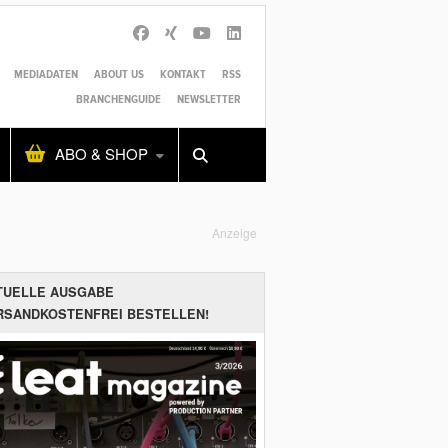
MEDIADATEN
ABOUT US
KONTAKT
RSS
BRANCHENGUIDE
NEWSLETTER
Alles
Shop
SUCHEN
ABO & SHOP
Anzeige
TUELLE AUSGABE
RSANDKOSTENFREI BESTELLEN!