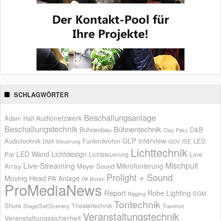
SCHLAGWÖRTER
Beschallungsanlage
Audionetzwerk
Adam Hall
Beschallungstechnik
Bühnentechnik
Bühnenbau
D&B
Clay Paky
GLP
Interview
Audiotechnik
Funkmikrofon
LED
ISE
DMX Steuerung
ISDV
Lichttechnik
LED Wand
Lichtdesign
Par
Line
Lichtsteuerung
Live-Streaming
Mischpult
Mikrofonierung
Array
Meyer Sound
Prolight + Sound
Moving Head
PA Anlage
PA Boxen
ProMediaNews
Report
Robe Lighting
SGM
Rigging
Tontechnik
Shure
Theatertechnik
Stage|Set|Scenery
Traverse
Veranstaltungstechnik
Veranstaltungssicherheit