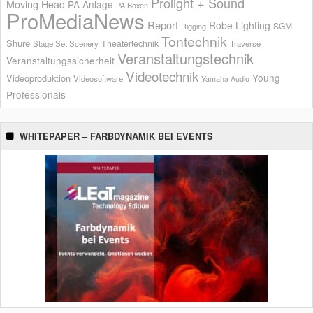
Prolight + Sound
Moving Head
PA Anlage
PA Boxen
ProMediaNews
Report
Robe Lighting
SGM
Rigging
Tontechnik
Shure
Theatertechnik
Stage|Set|Scenery
Traverse
Veranstaltungstechnik
Veranstaltungssicherheit
Videotechnik
Young
Videoproduktion
Videosoftware
Yamaha Audio
Professionals
WHITEPAPER – FARBDYNAMIK BEI EVENTS