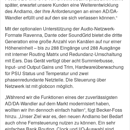
später, erwartet unsere Kunden eine Weiterentwicklung
des Andiamo, der ihre Anforderungen an einen AD/DA-
Wandler erfüllt und auf den sie sich verlassen können.“
Mit der optionalen Unterstützung der Audio-Netzwerk-
Formate Ravenna, Dante oder SoundGrid bietet die dritte
Generation eine große Anzahl von Kanälen auf nur einer
Höheneinheit – bis zu 288 Eingänge und 288 Ausgänge
mit interner Routing Matrix und Redundanz-Umschaltung
mit Ears. Das Gerät verfügt über acht Summierbusse,
Input- und Output Gains und Trim, Hardwareüberwachung
für PSU Status und Temperatur und zwei
phasenredundante Netzteile. Die Steuerung über
Netzwerk ist mit globcon möglich.
„Während wir die Funktionen eines der zuverlässigsten
AD/DA-Wandler auf dem Markt modernisiert haben,
wollten wir ihn dennoch einfach halten”, fügt Becker-Foss
hinzu. „Unser Ziel war es, den neuen Andiamo bei Bedarf
auch ohne Fernsteuerung nutzen zu können. Ein sehr
einfaches Bank Routing, Clock und I/O-Auswahl sind