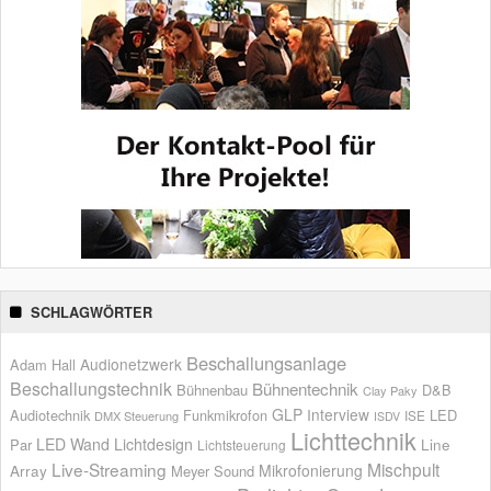
SCHLAGWÖRTER
Beschallungsanlage
Audionetzwerk
Adam Hall
Beschallungstechnik
Bühnentechnik
Bühnenbau
D&B
Clay Paky
GLP
Interview
Audiotechnik
Funkmikrofon
LED
ISE
DMX Steuerung
ISDV
Lichttechnik
LED Wand
Lichtdesign
Par
Line
Lichtsteuerung
Live-Streaming
Mischpult
Mikrofonierung
Array
Meyer Sound