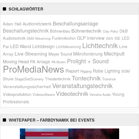
SCHLAGWÖRTER
Beschallungsanlage
Audionetzwerk
Adam Hall
Beschallungstechnik
Bühnentechnik
Bühnenbau
D&B
Clay Paky
GLP
Interview
Audiotechnik
Funkmikrofon
LED
ISE
DMX Steuerung
ISDV
Lichttechnik
LED Wand
Lichtdesign
Par
Line
Lichtsteuerung
Live-Streaming
Mischpult
Mikrofonierung
Array
Meyer Sound
Prolight + Sound
Moving Head
PA Anlage
PA Boxen
ProMediaNews
Report
Robe Lighting
SGM
Rigging
Tontechnik
Shure
Theatertechnik
Stage|Set|Scenery
Traverse
Veranstaltungstechnik
Veranstaltungssicherheit
Videotechnik
Young
Videoproduktion
Videosoftware
Yamaha Audio
Professionals
WHITEPAPER – FARBDYNAMIK BEI EVENTS