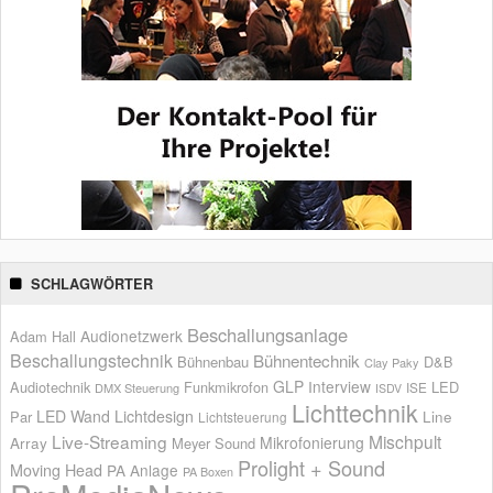
SCHLAGWÖRTER
Beschallungsanlage
Audionetzwerk
Adam Hall
Beschallungstechnik
Bühnentechnik
Bühnenbau
D&B
Clay Paky
GLP
Interview
Audiotechnik
Funkmikrofon
LED
ISE
DMX Steuerung
ISDV
Lichttechnik
LED Wand
Lichtdesign
Par
Line
Lichtsteuerung
Live-Streaming
Mischpult
Mikrofonierung
Array
Meyer Sound
Prolight + Sound
Moving Head
PA Anlage
PA Boxen