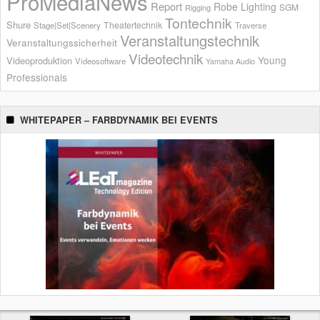
ProMediaNews
Report
Robe Lighting
SGM
Rigging
Tontechnik
Shure
Theatertechnik
Stage|Set|Scenery
Traverse
Veranstaltungstechnik
Veranstaltungssicherheit
Videotechnik
Young
Videoproduktion
Videosoftware
Yamaha Audio
Professionals
WHITEPAPER – FARBDYNAMIK BEI EVENTS