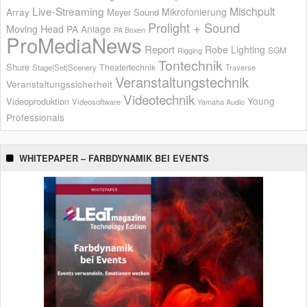
Live-Streaming
Mischpult
Mikrofonierung
Array
Meyer Sound
Prolight + Sound
Moving Head
PA Anlage
PA Boxen
ProMediaNews
Report
Robe Lighting
SGM
Rigging
Tontechnik
Shure
Theatertechnik
Stage|Set|Scenery
Traverse
Veranstaltungstechnik
Veranstaltungssicherheit
Videotechnik
Young
Videoproduktion
Videosoftware
Yamaha Audio
Professionals
WHITEPAPER – FARBDYNAMIK BEI EVENTS