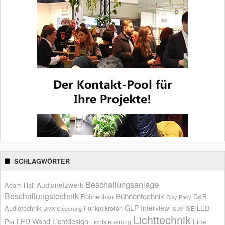
SCHLAGWÖRTER
Beschallungsanlage
Audionetzwerk
Adam Hall
Beschallungstechnik
Bühnentechnik
Bühnenbau
D&B
Clay Paky
GLP
Interview
Audiotechnik
Funkmikrofon
LED
ISE
DMX Steuerung
ISDV
Lichttechnik
LED Wand
Lichtdesign
Par
Line
Lichtsteuerung