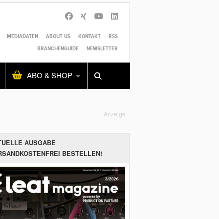
MEDIADATEN
ABOUT US
KONTAKT
RSS
BRANCHENGUIDE
NEWSLETTER
Alles
Shop
SUCHEN
ABO & SHOP
Anzeige
TUELLE AUSGABE
RSANDKOSTENFREI BESTELLEN!