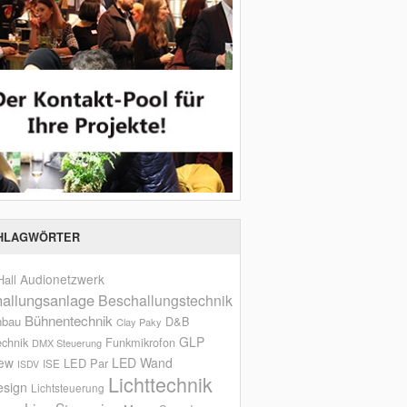
HLAGWÖRTER
Audionetzwerk
all
allungsanlage
Beschallungstechnik
Bühnentechnik
nbau
D&B
Clay Paky
GLP
echnik
Funkmikrofon
DMX Steuerung
iew
LED Wand
LED Par
ISE
ISDV
Lichttechnik
esign
Lichtsteuerung