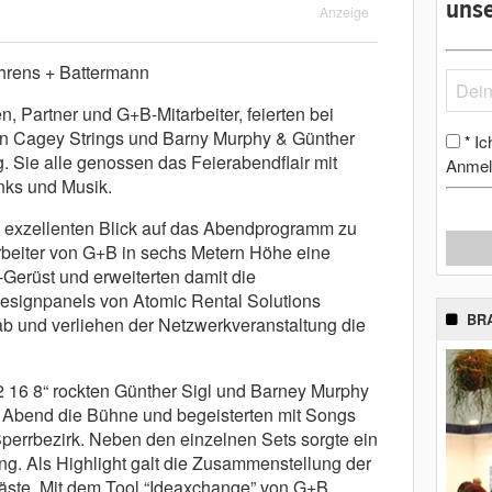
unse
Anzeige
rens + Battermann
 Partner und G+B-Mitarbeiter, feierten bei
n Cagey Strings und Barny Murphy & Günther
Ic
*
. Sie alle genossen das Feierabendflair mit
Anmel
inks und Musik.
 exzellenten Blick auf das Abendprogramm zu
tarbeiter von G+B in sechs Metern Höhe eine
Gerüst und erweiterten damit die
esignpanels von Atomic Rental Solutions
BR
b und verliehen der Netzwerkveranstaltung die
 16 8“ rockten Günther Sigl und Barney Murphy
Abend die Bühne und begeisterten mit Songs
perrbezirk. Neben den einzelnen Sets sorgte ein
ng. Als Highlight galt die Zusammenstellung der
Gäste. Mit dem Tool “Ideaxchange” von G+B