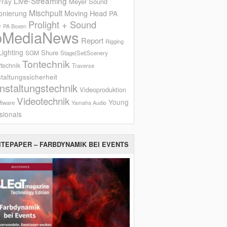
Live-Streaming
rray
Meyer Sound
Mischpult
onierung
Moving Head
PA
Prolight + Sound
e
PA Boxen
oMediaNews
Report
Rigging
ighting
Shure
SGM
Stage|Set|Scenery
Tontechnik
technik
Traverse
taltungssicherheit
nstaltungstechnik
Videoproduktion
Videotechnik
Young
ftware
Yamaha Audio
sionals
ITEPAPER – FARBDYNAMIK BEI EVENTS