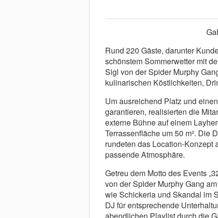
Gah
Rund 220 Gäste, darunter Kunden,
schönstem Sommerwetter mit de
Sigl von der Spider Murphy Gang
kulinarischen Köstlichkeiten, Dr
Um ausreichend Platz und einen
garantieren, realisierten die Mi
externe Bühne auf einem Layher-
Terrassenfläche um 50 m². Die D
rundeten das Location-Konzept a
passende Atmosphäre.
Getreu dem Motto des Events „32
von der Spider Murphy Gang am 
wie Schickeria und Skandal im S
DJ für entsprechende Unterhaltu
abendlichen Playlist durch die 