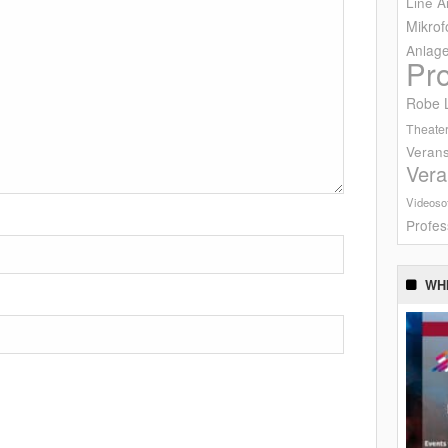
Line A
Mikrof
Anlag
Pr
Robe L
Theater
Verans
Vera
Videoso
Profes
WH