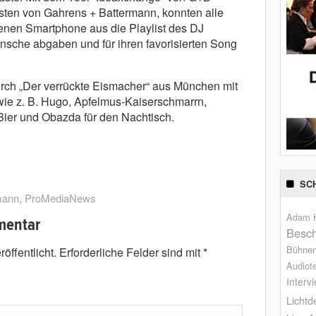
isten von Gahrens + Battermann, konnten alle
enen Smartphone aus die Playlist des DJ
sche abgaben und für ihren favorisierten Song
ch „Der verrückte Eismacher“ aus München mit
 wie z. B. Hugo, Apfelmus-Kaiserschmarrn,
ier und Obazda für den Nachtisch.
SC
mann
,
ProMediaNews
Adam H
mentar
Besch
Bühne
öffentlicht.
Erforderliche Felder sind mit
*
Audiot
Interv
Lichtd