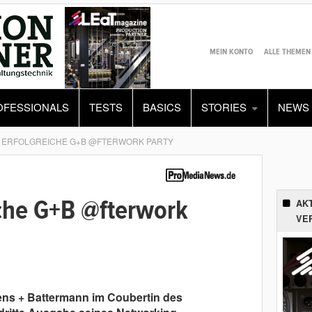
MEIN KONTO
ALLE THEMEN
OFESSIONALS
TESTS
BASICS
STORIES
NEWS
E ERFOLGREICHE G+B @FTERWORK PARTY
iche G+B @fterwork
AK
VE
rens + Battermann im Coubertin des