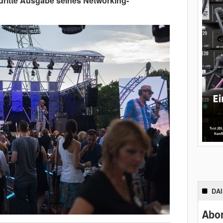
dritte Ausgabe seines Networking-
DA
Abon