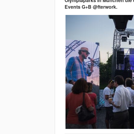
Olympiaparks in München die 
Events G+B @fterwork
.