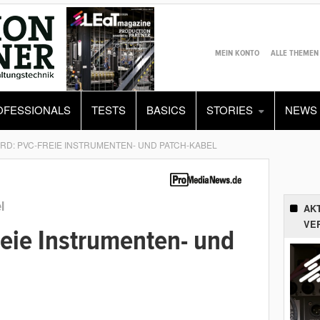
MEIN KONTO
ALLE THEMEN
OFESSIONALS
TESTS
BASICS
STORIES
NEWS
D: PVC-FREIE INSTRUMENTEN- UND PATCH-KABEL
l
AK
VE
reie Instrumenten- und