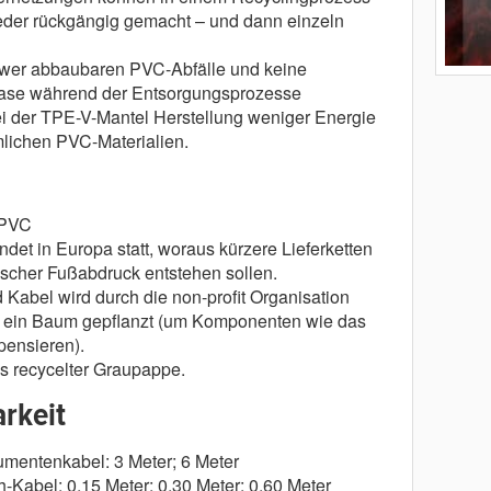
der rückgängig gemacht – und dann einzeln
wer abbaubaren PVC-Abfälle und keine
ase während der Entsorgungsprozesse
 der TPE-V-Mantel Herstellung weniger Energie
mlichen PVC-Materialien.
 PVC
ndet in Europa statt, woraus kürzere Lieferketten
ischer Fußabdruck entstehen sollen.
 Kabel wird durch die non-profit Organisation
ein Baum gepflanzt (um Komponenten wie das
ensieren).
s recycelter Graupappe.
rkeit
umentenkabel: 3 Meter; 6 Meter
-Kabel: 0,15 Meter; 0,30 Meter; 0,60 Meter