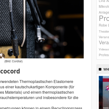
Line A
Mikrof
Anlag
Pr
Robe L
Theater
Verans
Vera
Videoso
Profes
(Bild: Cordial)
Ecocord
WH
verwendeten Thermoplastischen Elastomere
us einer kautschukartigen Komponente (für
 des Materials) und einem thermoplastischen
brauchstemperaturen und insbesondere für die
Vernetzungen können in einem Recyclingprozess