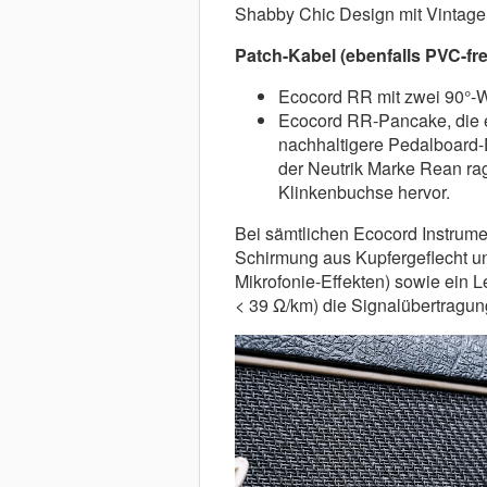
Shabby Chic Design mit Vintage 
Patch-Kabel (ebenfalls PVC-frei
Ecocord RR mit zwei 90°-W
Ecocord RR-Pancake, die e
nachhaltigere Pedalboard-
der Neutrik Marke Rean ra
Klinkenbuchse hervor.
Bei sämtlichen Ecocord Instrume
Schirmung aus Kupfergeflecht un
Mikrofonie-Effekten) sowie ein L
< 39 Ω/km) die Signalübertragun