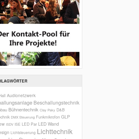
HLAGWÖRTER
Audionetzwerk
all
allungsanlage
Beschallungstechnik
Bühnentechnik
nbau
D&B
Clay Paky
GLP
echnik
Funkmikrofon
DMX Steuerung
iew
LED Wand
LED Par
ISE
ISDV
Lichttechnik
esign
Lichtsteuerung