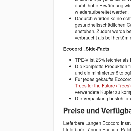
durch hohe Erwärmung wie
wiederaufbereitet werden.
Dadurch würden keine sch
gesundheitsschädlichen G
enstehen. Zudem werde bei
verbraucht als bei herköm
Ecocord „Side-Facts“
TPE-V ist 25% leichter als
Die komplette Produktion fi
und ein minimierter ökolog
Für jedes gekaufte Ecocord
Trees for the Future (Trees)
verwendete Kupfer zu komp
Die Verpackung besteht au
Preise und Verfügba
Lieferbare Längen Ecocord Instr
Lieferbare Längen Ecocord Patch