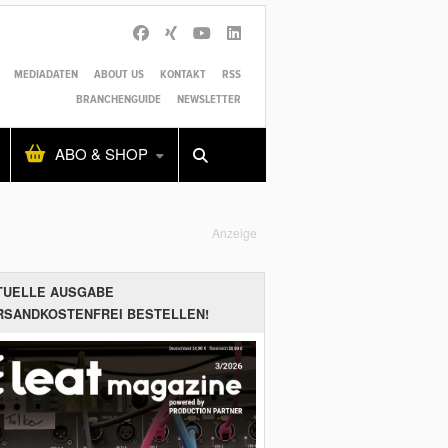
MEDIADATEN
ABOUT US
KONTAKT
RSS
BRANCHENGUIDE
NEWSLETTER
Alles
Shop
SUCHEN
ABO & SHOP
Anzeige
TUELLE AUSGABE
RSANDKOSTENFREI BESTELLEN!