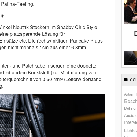
Patina-Feeling.
):
inkel Neutrik Steckern im Shabby Chic Style
ine platzsparende Lösung für
Einsätze etc. Die rechtwinkligen Pancake Plugs
gen nicht mehr als 1cm aus einer 6.3mm
nten- und Patchkabeln sorgen eine doppelte
d leitendem Kunststoff (zur Minimierung von
eiterquerschnitt von 0.50 mm² (Leiterwiderstand
SC
g.
Adam H
Besch
Bühne
Audiot
Interv
Lichtd