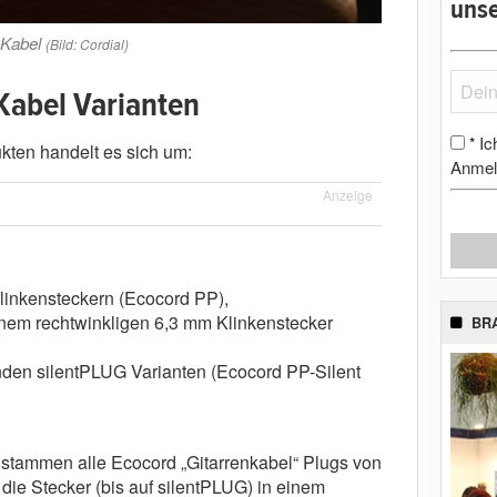
unse
-Kabel
(Bild: Cordial)
Kabel Varianten
Ic
*
kten handelt es sich um:
Anmel
Anzeige
linkensteckern (Ecocord PP),
nem rechtwinkligen 6,3 mm Klinkenstecker
BR
den silentPLUG Varianten (Ecocord PP-Silent
tammen alle Ecocord „Gitarrenkabel“ Plugs von
die Stecker (bis auf silentPLUG) in einem