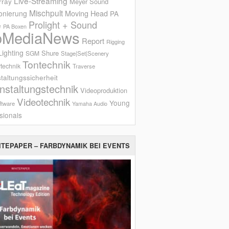
Live-Streaming
rray
Meyer Sound
Mischpult
onierung
Moving Head
PA
Prolight + Sound
e
PA Boxen
oMediaNews
Report
Rigging
ighting
Shure
SGM
Stage|Set|Scenery
Tontechnik
technik
Traverse
taltungssicherheit
nstaltungstechnik
Videoproduktion
Videotechnik
Young
ftware
Yamaha Audio
sionals
ITEPAPER – FARBDYNAMIK BEI EVENTS