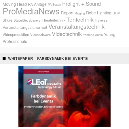
Prolight + Sound
Moving Head
PA Anlage
PA Boxen
ProMediaNews
Report
Robe Lighting
SGM
Rigging
Tontechnik
Shure
Theatertechnik
Stage|Set|Scenery
Traverse
Veranstaltungstechnik
Veranstaltungssicherheit
Videotechnik
Young
Videoproduktion
Videosoftware
Yamaha Audio
Professionals
WHITEPAPER – FARBDYNAMIK BEI EVENTS