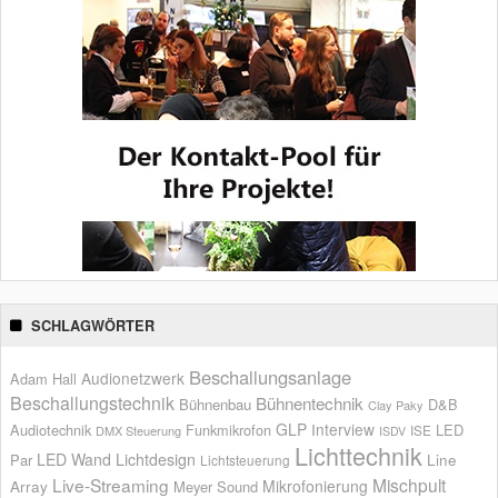
SCHLAGWÖRTER
Beschallungsanlage
Audionetzwerk
Adam Hall
Beschallungstechnik
Bühnentechnik
Bühnenbau
D&B
Clay Paky
GLP
Interview
Audiotechnik
Funkmikrofon
LED
ISE
DMX Steuerung
ISDV
Lichttechnik
LED Wand
Lichtdesign
Par
Line
Lichtsteuerung
Live-Streaming
Mischpult
Mikrofonierung
Array
Meyer Sound