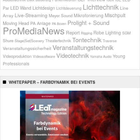
Lichttechnik
LED Wand
Lichtdesign
Par
Line
Lichtsteuerung
Live-Streaming
Mischpult
Mikrofonierung
Array
Meyer Sound
Prolight + Sound
Moving Head
PA Anlage
PA Boxen
ProMediaNews
Report
Robe Lighting
SGM
Rigging
Tontechnik
Shure
Theatertechnik
Stage|Set|Scenery
Traverse
Veranstaltungstechnik
Veranstaltungssicherheit
Videotechnik
Young
Videoproduktion
Videosoftware
Yamaha Audio
Professionals
WHITEPAPER – FARBDYNAMIK BEI EVENTS