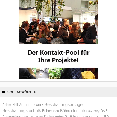
SCHLAGWÖRTER
Beschallungsanlage
Audionetzwerk
Adam Hall
Beschallungstechnik
Bühnentechnik
Bühnenbau
D&B
Clay Paky
GLP
Interview
Audiotechnik
Funkmikrofon
LED
ISE
DMX Steuerung
ISDV