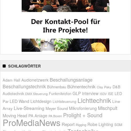
SCHLAGWÖRTER
Beschallungsanlage
Audionetzwerk
Adam Hall
Beschallungstechnik
Bühnentechnik
Bühnenbau
D&B
Clay Paky
GLP
Interview
Audiotechnik
Funkmikrofon
LED
ISE
DMX Steuerung
ISDV
Lichttechnik
LED Wand
Lichtdesign
Par
Line
Lichtsteuerung
Live-Streaming
Mischpult
Mikrofonierung
Array
Meyer Sound
Prolight + Sound
Moving Head
PA Anlage
PA Boxen
ProMediaNews
Report
Robe Lighting
SGM
Rigging
Tontechnik