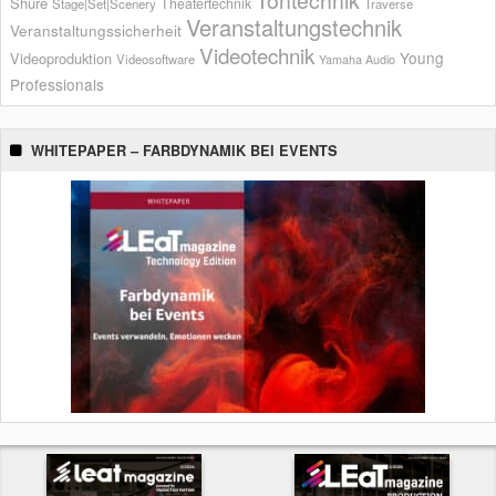
Shure
Theatertechnik
Stage|Set|Scenery
Traverse
Veranstaltungstechnik
Veranstaltungssicherheit
Videotechnik
Young
Videoproduktion
Videosoftware
Yamaha Audio
Professionals
WHITEPAPER – FARBDYNAMIK BEI EVENTS