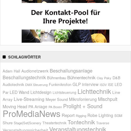
SCHLAGWÖRTER
Beschallungsanlage
Audionetzwerk
Adam Hall
Beschallungstechnik
Bühnentechnik
Bühnenbau
D&B
Clay Paky
GLP
Interview
Audiotechnik
Funkmikrofon
LED
ISE
DMX Steuerung
ISDV
Lichttechnik
LED Wand
Lichtdesign
Par
Line
Lichtsteuerung
Live-Streaming
Mischpult
Mikrofonierung
Array
Meyer Sound
Prolight + Sound
Moving Head
PA Anlage
PA Boxen
ProMediaNews
Report
Robe Lighting
SGM
Rigging
Tontechnik
Shure
Theatertechnik
Stage|Set|Scenery
Traverse
Veranstaltungstechnik
Veranstaltungssicherheit