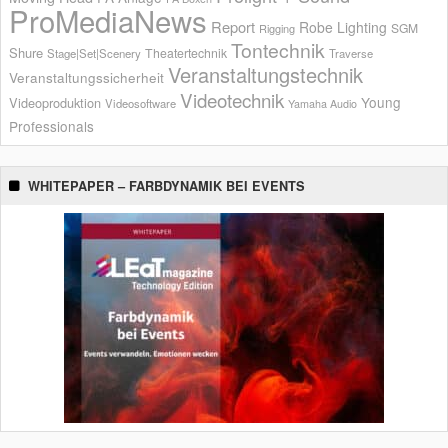
ProMediaNews
Report
Robe Lighting
SGM
Rigging
Tontechnik
Shure
Theatertechnik
Stage|Set|Scenery
Traverse
Veranstaltungstechnik
Veranstaltungssicherheit
Videotechnik
Young
Videoproduktion
Videosoftware
Yamaha Audio
Professionals
WHITEPAPER – FARBDYNAMIK BEI EVENTS