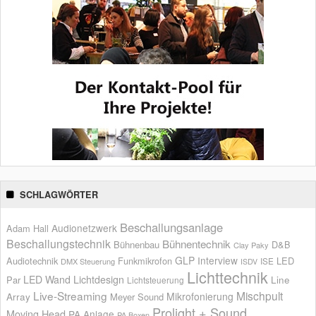
SCHLAGWÖRTER
Beschallungsanlage
Audionetzwerk
Adam Hall
Beschallungstechnik
Bühnentechnik
Bühnenbau
D&B
Clay Paky
GLP
Interview
Audiotechnik
Funkmikrofon
LED
ISE
DMX Steuerung
ISDV
Lichttechnik
LED Wand
Lichtdesign
Par
Line
Lichtsteuerung
Live-Streaming
Mischpult
Mikrofonierung
Array
Meyer Sound
Prolight + Sound
Moving Head
PA Anlage
PA Boxen