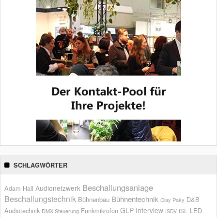
SCHLAGWÖRTER
Beschallungsanlage
Audionetzwerk
Adam Hall
Beschallungstechnik
Bühnentechnik
Bühnenbau
D&B
Clay Paky
GLP
Interview
Audiotechnik
Funkmikrofon
LED
ISE
DMX Steuerung
ISDV