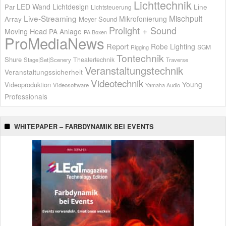
Lichttechnik
LED Wand
Lichtdesign
Par
Line
Lichtsteuerung
Live-Streaming
Mischpult
Mikrofonierung
Array
Meyer Sound
Prolight + Sound
Moving Head
PA Anlage
PA Boxen
ProMediaNews
Report
Robe Lighting
SGM
Rigging
Tontechnik
Shure
Theatertechnik
Stage|Set|Scenery
Traverse
Veranstaltungstechnik
Veranstaltungssicherheit
Videotechnik
Young
Videoproduktion
Videosoftware
Yamaha Audio
Professionals
WHITEPAPER – FARBDYNAMIK BEI EVENTS