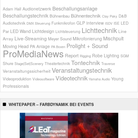
Beschallungsanlage
Audionetzwerk
Adam Hall
Beschallungstechnik
Bühnentechnik
Bühnenbau
D&B
Clay Paky
GLP
Interview
Audiotechnik
Funkmikrofon
LED
ISE
DMX Steuerung
ISDV
Lichttechnik
LED Wand
Lichtdesign
Par
Line
Lichtsteuerung
Live-Streaming
Mischpult
Mikrofonierung
Array
Meyer Sound
Prolight + Sound
Moving Head
PA Anlage
PA Boxen
ProMediaNews
Report
Robe Lighting
SGM
Rigging
Tontechnik
Shure
Theatertechnik
Stage|Set|Scenery
Traverse
Veranstaltungstechnik
Veranstaltungssicherheit
Videotechnik
Young
Videoproduktion
Videosoftware
Yamaha Audio
Professionals
WHITEPAPER – FARBDYNAMIK BEI EVENTS