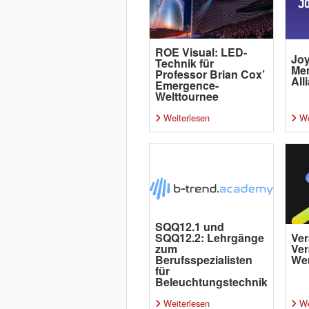
ROE Visual: LED-
Joy
Technik für
Me
Professor Brian Cox’
All
Emergence-
Welttournee
Weiterlesen
We
SQQ12.1 und
SQQ12.2: Lehrgänge
Ver
zum
Ver
Berufsspezialisten
Wer
für
Beleuchtungstechnik
Weiterlesen
We