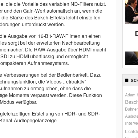
, die die Vorteile des variablen ND-Filters nutzt.
er und den Gain-Wert automatisch an, wenn die
 die Stärke des Bokeh-Effekts leicht einstellen
nderungen unterdrückt werden.
 die Ausgabe von 16-Bit-RAW-Filmen an einen
es sorgt bei der erweiterten Nachbearbeitung
ür Filmemacher. Die RAW-Ausgabe über HDMI macht
 SDI zu HDMI überflüssig und ermöglicht
kompakteren Aufnahmesystems.
e Verbesserungen bei der Bedienbarkeit. Dazu
SC
chnungsfunktion, die Videos „retroaktiv“
 Aufnahmen zu ermöglichen, ohne dass die
chtige Momente verpasst werden. Diese Funktion
Adam H
Besch
Modus verfügbar.
Bühne
 gleichzeitigen Erstellung von HDR- und SDR-
Audiot
-Kanal-Audiopegelanzeige.
Interv
Lichtd