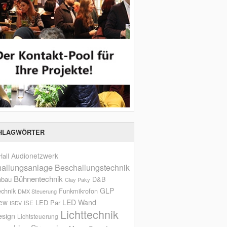
HLAGWÖRTER
Audionetzwerk
all
allungsanlage
Beschallungstechnik
Bühnentechnik
nbau
D&B
Clay Paky
GLP
echnik
Funkmikrofon
DMX Steuerung
iew
LED Wand
LED Par
ISE
ISDV
Lichttechnik
esign
Lichtsteuerung