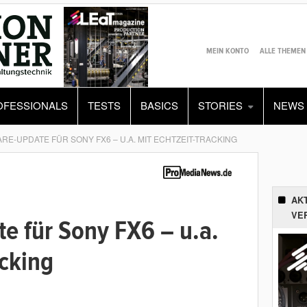
MEIN KONTO
ALLE THEMEN
OFESSIONALS
TESTS
BASICS
STORIES
NEWS
RE-UPDATE FÜR SONY FX6 – U.A. MIT ECHTZEIT-TRACKING
AK
VE
e für Sony FX6 – u.a.
acking