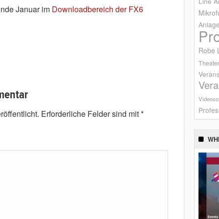
Line A
Ende Januar im
Downloadbereich der FX6
Mikrof
Anlag
Pr
Robe L
Theater
Verans
Vera
mentar
Videoso
Profes
öffentlicht.
Erforderliche Felder sind mit
*
WH