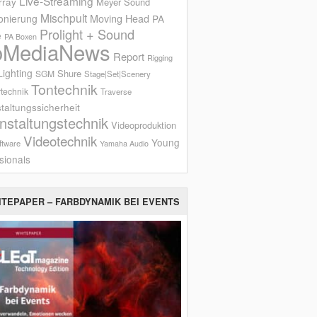
Live-Streaming
rray
Meyer Sound
Mischpult
onierung
Moving Head
PA
Prolight + Sound
e
PA Boxen
oMediaNews
Report
Rigging
ighting
Shure
SGM
Stage|Set|Scenery
Tontechnik
technik
Traverse
taltungssicherheit
nstaltungstechnik
Videoproduktion
Videotechnik
Young
ftware
Yamaha Audio
sionals
ITEPAPER – FARBDYNAMIK BEI EVENTS