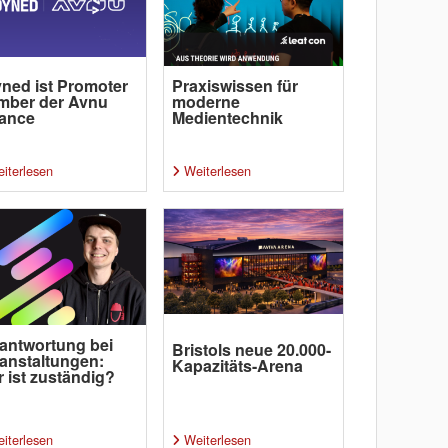
ned ist Promoter
Praxiswissen für
mber der Avnu
moderne
iance
Medientechnik
iterlesen
Weiterlesen
antwortung bei
Bristols neue 20.000-
anstaltungen:
Kapazitäts-Arena
 ist zuständig?
iterlesen
Weiterlesen