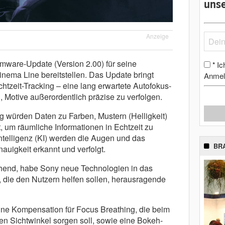
unse
Anzeige
rmware-Update (Version 2.00) für seine
Ic
*
nema Line bereitstellen. Das Update bringt
Anmel
htzeit-Tracking – eine lang erwartete Autofokus-
, Motive außerordentlich präzise zu verfolgen.
ng würden Daten zu Farben, Mustern (Helligkeit)
, um räumliche Informationen in Echtzeit zu
 Intelligenz (KI) werden die Augen und das
BR
auigkeit erkannt und verfolgt.
nd, habe Sony neue Technologien in das
ie den Nutzern helfen sollen, herausragende
ne Kompensation für Focus Breathing, die beim
en Sichtwinkel sorgen soll, sowie eine Bokeh-