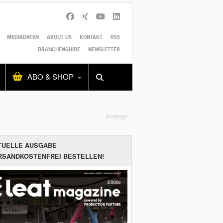
MEDIADATEN
ABOUT US
KONTAKT
RSS
BRANCHENGUIDE
NEWSLETTER
Alles
Shop
SUCHEN
ABO & SHOP
Anzeige
TUELLE AUSGABE
RSANDKOSTENFREI BESTELLEN!