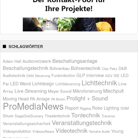
SCHLAGWÖRTER
Beschallungsanlage
Audionetzwerk
Adam Hall
Beschallungstechnik
Bühnentechnik
Bühnenbau
D&B
Clay Paky
GLP
Interview
Audiotechnik
Funkmikrofon
LED
ISE
DMX Steuerung
ISDV
Lichttechnik
LED Wand
Lichtdesign
Par
Line
Lichtsteuerung
Live-Streaming
Mischpult
Mikrofonierung
Array
Meyer Sound
Prolight + Sound
Moving Head
PA Anlage
PA Boxen
ProMediaNews
Report
Robe Lighting
SGM
Rigging
Tontechnik
Shure
Theatertechnik
Stage|Set|Scenery
Traverse
Veranstaltungstechnik
Veranstaltungssicherheit
Videotechnik
Young
Videoproduktion
Videosoftware
Yamaha Audio