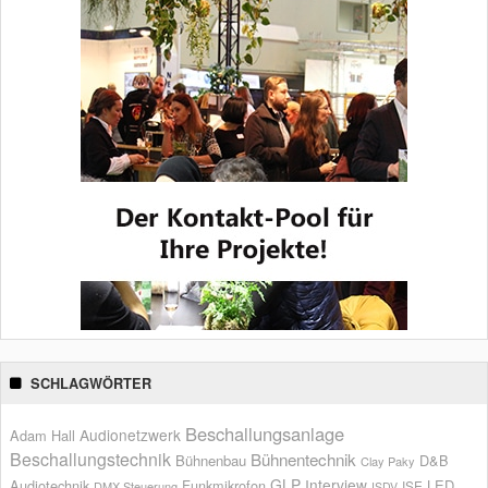
SCHLAGWÖRTER
Beschallungsanlage
Audionetzwerk
Adam Hall
Beschallungstechnik
Bühnentechnik
Bühnenbau
D&B
Clay Paky
GLP
Interview
Audiotechnik
Funkmikrofon
LED
ISE
DMX Steuerung
ISDV