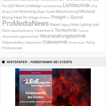
Lichttechnik
LED Wand
Lichtdesign
Par
Line
Lichtsteuerung
Live-Streaming
Mischpult
Mikrofonierung
Array
Meyer Sound
Prolight + Sound
Moving Head
PA Anlage
PA Boxen
ProMediaNews
Report
Robe Lighting
SGM
Rigging
Tontechnik
Shure
Theatertechnik
Stage|Set|Scenery
Traverse
Veranstaltungstechnik
Veranstaltungssicherheit
Videotechnik
Young
Videoproduktion
Videosoftware
Yamaha Audio
Professionals
WHITEPAPER – FARBDYNAMIK BEI EVENTS