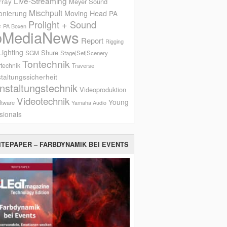
Live-Streaming
rray
Meyer Sound
Mischpult
onierung
Moving Head
PA
Prolight + Sound
e
PA Boxen
oMediaNews
Report
Rigging
ighting
Shure
SGM
Stage|Set|Scenery
Tontechnik
technik
Traverse
taltungssicherheit
nstaltungstechnik
Videoproduktion
Videotechnik
Young
ftware
Yamaha Audio
sionals
ITEPAPER – FARBDYNAMIK BEI EVENTS