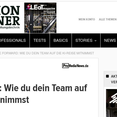
MEIN KONTO
ALLE THEMEN
OFESSIONALS
TESTS
BASICS
STORIES
NEWS
 FORWARD: WIE DU DEIN TEAM AUF DIE KI-REISE MITNIMMST
AK
VE
: Wie du dein Team auf
itnimmst