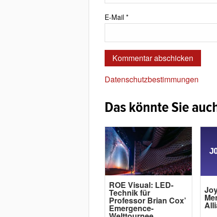
E-Mail
*
Datenschutzbestimmungen
Das könnte Sie auch
ROE Visual: LED-
Joy
Technik für
Me
Professor Brian Cox’
All
Emergence-
Welttournee