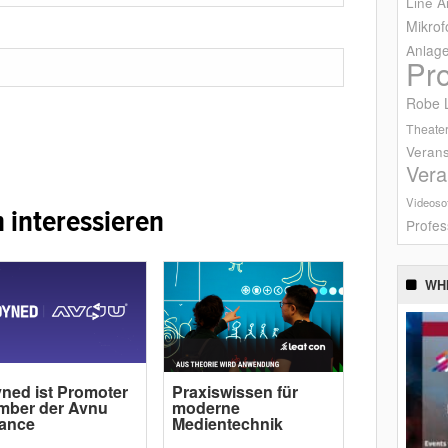
Line A
Mikrof
Anlag
Pr
Robe L
Theater
Verans
Vera
Videoso
 interessieren
Profes
WH
ned ist Promoter
Praxiswissen für
mber der Avnu
moderne
iance
Medientechnik