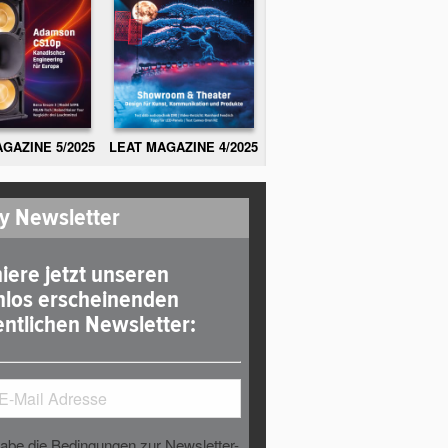
GAZINE 5/2025
LEAT MAGAZINE 4/2025
y Newsletter
iere jetzt unseren
nlos erscheinenden
ntlichen Newsletter:
habe die Bedingungen zur Newsletter-