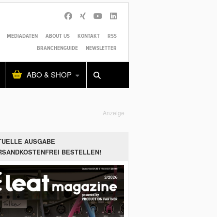
MEDIADATEN
ABOUT US
KONTAKT
RSS
BRANCHENGUIDE
NEWSLETTER
Alles
Shop
SUCHEN
ABO & SHOP
Anzeige
TUELLE AUSGABE
RSANDKOSTENFREI BESTELLEN!