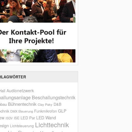
HLAGWÖRTER
Audionetzwerk
all
allungsanlage
Beschallungstechnik
Bühnentechnik
nbau
D&B
Clay Paky
GLP
echnik
Funkmikrofon
DMX Steuerung
iew
LED Wand
LED Par
ISE
ISDV
Lichttechnik
esign
Lichtsteuerung