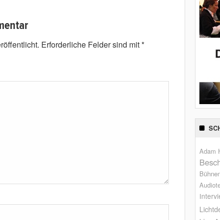
mentar
öffentlicht.
Erforderliche Felder sind mit
*
SC
Adam H
Besch
Bühne
Audiot
Interv
Lichtd