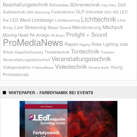
Beschallungstechnik
Bühnentechnik
Bühnenbau
D&B
Clay Paky
GLP
Interview
Audiotechnik
Funkmikrofon
LED
ISE
DMX Steuerung
ISDV
Lichttechnik
LED Wand
Lichtdesign
Par
Line
Lichtsteuerung
Live-Streaming
Mischpult
Mikrofonierung
Array
Meyer Sound
Prolight + Sound
Moving Head
PA Anlage
PA Boxen
ProMediaNews
Report
Robe Lighting
SGM
Rigging
Tontechnik
Shure
Theatertechnik
Stage|Set|Scenery
Traverse
Veranstaltungstechnik
Veranstaltungssicherheit
Videotechnik
Young
Videoproduktion
Videosoftware
Yamaha Audio
Professionals
WHITEPAPER – FARBDYNAMIK BEI EVENTS