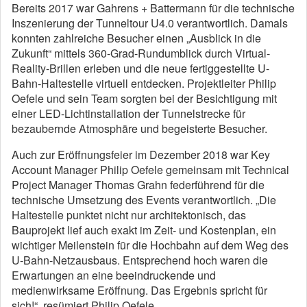
Bereits 2017 war Gahrens + Battermann für die technische
Inszenierung der Tunneltour U4.0 verantwortlich. Damals
konnten zahlreiche Besucher einen „Ausblick in die
Zukunft“ mittels 360-Grad-Rundumblick durch Virtual-
Reality-Brillen erleben und die neue fertiggestellte U-
Bahn-Haltestelle virtuell entdecken. Projektleiter Philip
Oefele und sein Team sorgten bei der Besichtigung mit
einer LED-Lichtinstallation der Tunnelstrecke für
bezaubernde Atmosphäre und begeisterte Besucher.
Auch zur Eröffnungsfeier im Dezember 2018 war Key
Account Manager Philip Oefele gemeinsam mit Technical
Project Manager Thomas Grahn federführend für die
technische Umsetzung des Events verantwortlich. „Die
Haltestelle punktet nicht nur architektonisch, das
Bauprojekt lief auch exakt im Zeit- und Kostenplan, ein
wichtiger Meilenstein für die Hochbahn auf dem Weg des
U-Bahn-Netzausbaus. Entsprechend hoch waren die
Erwartungen an eine beeindruckende und
medienwirksame Eröffnung. Das Ergebnis spricht für
sich!“, resümiert Philip Oefele.