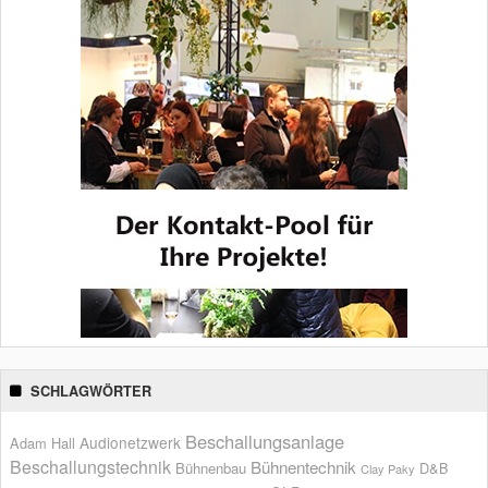
SCHLAGWÖRTER
Beschallungsanlage
Audionetzwerk
Adam Hall
Beschallungstechnik
Bühnentechnik
Bühnenbau
D&B
Clay Paky