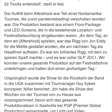
22 Trucks entwickelt“, stellt er fest.
Der Auftritt beim Aftershock war Teil einer Nordamerika-
Tournee, die zuvor pandemiebedingt verschoben worden
war. Die Produktion bestand aus einem Floor-Package
und LED-Screens, die in die bestehende Location- und
Festivalbeleuchtung eingebunden waren. „An dem Tag, an
dem wir [Aftershock] spielten, war das Rigg von Jon Eddy
für die Misfits gestaltet worden, die am nächsten Tag als
Headliner auftraten. Es war ein brillantes Rigg, mit dem zu
spielen Spaß machte – und es war voller GLP JDC1. Wir
konnten unsere gesamte Produktion auf der Festivalbühne
unterbringen und hatten dort einen großartigen Tag.“
Ursprünglich wurde die Show für die Rückkehr der Band
in die USA zusammen mit Tourmanager Guy Sykes
konzipiert. Niller berichtet: „Ich habe die Show drei
Wochen vor der Tournee von zu Hause aus
vorprogrammiert, bevor sich das gesamte
Produktionsteam in Nashville bei PGP [Premier Global
Production] versammelte, um Licht und Video