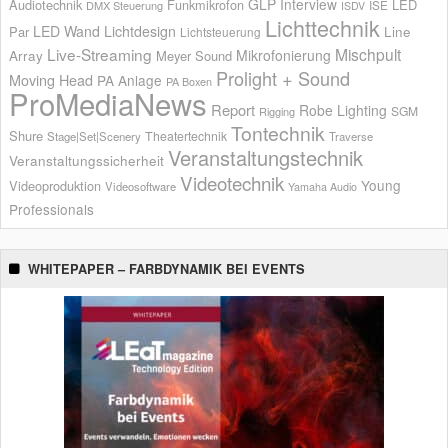
GLP
Interview
Audiotechnik
Funkmikrofon
LED
ISE
DMX Steuerung
ISDV
Lichttechnik
LED Wand
Lichtdesign
Par
Line
Lichtsteuerung
Live-Streaming
Mischpult
Mikrofonierung
Array
Meyer Sound
Prolight + Sound
Moving Head
PA Anlage
PA Boxen
ProMediaNews
Report
Robe Lighting
SGM
Rigging
Tontechnik
Shure
Theatertechnik
Stage|Set|Scenery
Traverse
Veranstaltungstechnik
Veranstaltungssicherheit
Videotechnik
Young
Videoproduktion
Videosoftware
Yamaha Audio
Professionals
WHITEPAPER – FARBDYNAMIK BEI EVENTS