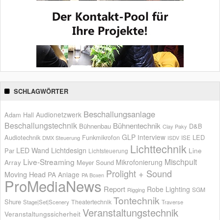
SCHLAGWÖRTER
Beschallungsanlage
Audionetzwerk
Adam Hall
Beschallungstechnik
Bühnentechnik
Bühnenbau
D&B
Clay Paky
GLP
Interview
Audiotechnik
Funkmikrofon
LED
ISE
DMX Steuerung
ISDV
Lichttechnik
LED Wand
Lichtdesign
Par
Line
Lichtsteuerung
Live-Streaming
Mischpult
Mikrofonierung
Array
Meyer Sound
Prolight + Sound
Moving Head
PA Anlage
PA Boxen
ProMediaNews
Report
Robe Lighting
SGM
Rigging
Tontechnik
Shure
Theatertechnik
Stage|Set|Scenery
Traverse
Veranstaltungstechnik
Veranstaltungssicherheit