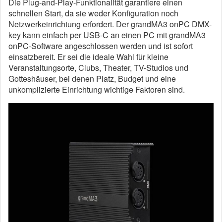
Die Plug-and-Play-Funktionalität garantiere einen
schnellen Start, da sie weder Konfiguration noch
Netzwerkeinrichtung erfordert. Der grandMA3 onPC DMX-
key kann einfach per USB-C an einen PC mit grandMA3
onPC-Software angeschlossen werden und ist sofort
einsatzbereit. Er sei die ideale Wahl für kleine
Veranstaltungsorte, Clubs, Theater, TV-Studios und
Gotteshäuser, bei denen Platz, Budget und eine
unkomplizierte Einrichtung wichtige Faktoren sind.