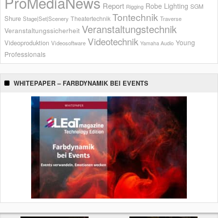
ProMediaNews
Report
Robe Lighting
SGM
Rigging
Tontechnik
Shure
Theatertechnik
Stage|Set|Scenery
Traverse
Veranstaltungstechnik
Veranstaltungssicherheit
Videotechnik
Young
Videoproduktion
Videosoftware
Yamaha Audio
Professionals
WHITEPAPER – FARBDYNAMIK BEI EVENTS