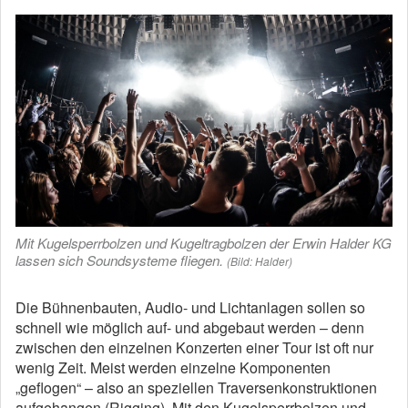
Mit Kugelsperrbolzen und Kugeltragbolzen der Erwin Halder KG
lassen sich Soundsysteme fliegen.
(Bild: Halder)
Die Bühnenbauten, Audio- und Lichtanlagen sollen so
schnell wie möglich auf- und abgebaut werden – denn
zwischen den einzelnen Konzerten einer Tour ist oft nur
wenig Zeit. Meist werden einzelne Komponenten
„geflogen“ – also an speziellen Traversenkonstruktionen
aufgehangen (Rigging). Mit den Kugelsperrbolzen und