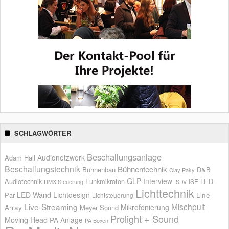
SCHLAGWÖRTER
Beschallungsanlage
Audionetzwerk
Adam Hall
Beschallungstechnik
Bühnentechnik
Bühnenbau
D&B
Clay Paky
GLP
Interview
Audiotechnik
Funkmikrofon
LED
ISE
DMX Steuerung
ISDV
Lichttechnik
LED Wand
Lichtdesign
Par
Line
Lichtsteuerung
Live-Streaming
Mischpult
Mikrofonierung
Array
Meyer Sound
Prolight + Sound
Moving Head
PA Anlage
PA Boxen