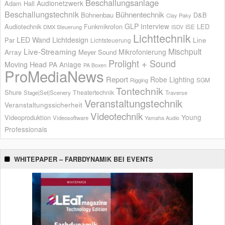
Beschallungsanlage
Audionetzwerk
Adam Hall
Beschallungstechnik
Bühnentechnik
Bühnenbau
D&B
Clay Paky
GLP
Interview
Audiotechnik
Funkmikrofon
LED
ISE
DMX Steuerung
ISDV
Lichttechnik
LED Wand
Lichtdesign
Par
Line
Lichtsteuerung
Live-Streaming
Mischpult
Mikrofonierung
Array
Meyer Sound
Prolight + Sound
Moving Head
PA Anlage
PA Boxen
ProMediaNews
Report
Robe Lighting
SGM
Rigging
Tontechnik
Shure
Theatertechnik
Stage|Set|Scenery
Traverse
Veranstaltungstechnik
Veranstaltungssicherheit
Videotechnik
Young
Videoproduktion
Videosoftware
Yamaha Audio
Professionals
WHITEPAPER – FARBDYNAMIK BEI EVENTS