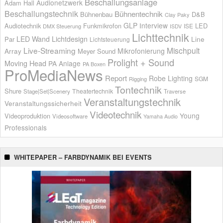
Beschallungsanlage
Audionetzwerk
Adam Hall
Beschallungstechnik
Bühnentechnik
Bühnenbau
D&B
Clay Paky
GLP
Interview
Audiotechnik
Funkmikrofon
LED
ISE
DMX Steuerung
ISDV
Lichttechnik
LED Wand
Lichtdesign
Par
Line
Lichtsteuerung
Live-Streaming
Mischpult
Mikrofonierung
Array
Meyer Sound
Prolight + Sound
Moving Head
PA Anlage
PA Boxen
ProMediaNews
Report
Robe Lighting
SGM
Rigging
Tontechnik
Shure
Theatertechnik
Stage|Set|Scenery
Traverse
Veranstaltungstechnik
Veranstaltungssicherheit
Videotechnik
Young
Videoproduktion
Videosoftware
Yamaha Audio
Professionals
WHITEPAPER – FARBDYNAMIK BEI EVENTS