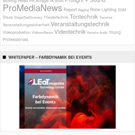
Moving Head
PA Anlage
PA Boxen
ProMediaNews
Report
Robe Lighting
SGM
Rigging
Tontechnik
Shure
Theatertechnik
Stage|Set|Scenery
Traverse
Veranstaltungstechnik
Veranstaltungssicherheit
Videotechnik
Young
Videoproduktion
Videosoftware
Yamaha Audio
Professionals
WHITEPAPER – FARBDYNAMIK BEI EVENTS