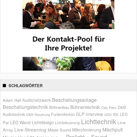
SCHLAGWÖRTER
Beschallungsanlage
Audionetzwerk
Adam Hall
Beschallungstechnik
Bühnentechnik
Bühnenbau
D&B
Clay Paky
GLP
Interview
Audiotechnik
Funkmikrofon
LED
ISE
DMX Steuerung
ISDV
Lichttechnik
LED Wand
Lichtdesign
Par
Line
Lichtsteuerung
Live-Streaming
Mischpult
Mikrofonierung
Array
Meyer Sound
Prolight + Sound