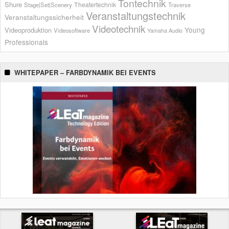
Tontechnik
Shure
Theatertechnik
Stage|Set|Scenery
Traverse
Veranstaltungstechnik
Veranstaltungssicherheit
Videotechnik
Young
Videoproduktion
Videosoftware
Yamaha Audio
Professionals
WHITEPAPER – FARBDYNAMIK BEI EVENTS