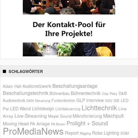
SCHLAGWÖRTER
Beschallungsanlage
Audionetzwerk
Adam Hall
Beschallungstechnik
Bühnentechnik
Bühnenbau
D&B
Clay Paky
GLP
Interview
Audiotechnik
Funkmikrofon
LED
ISE
DMX Steuerung
ISDV
Lichttechnik
LED Wand
Lichtdesign
Par
Line
Lichtsteuerung
Live-Streaming
Mischpult
Mikrofonierung
Array
Meyer Sound
Prolight + Sound
Moving Head
PA Anlage
PA Boxen
ProMediaNews
Report
Robe Lighting
SGM
Rigging