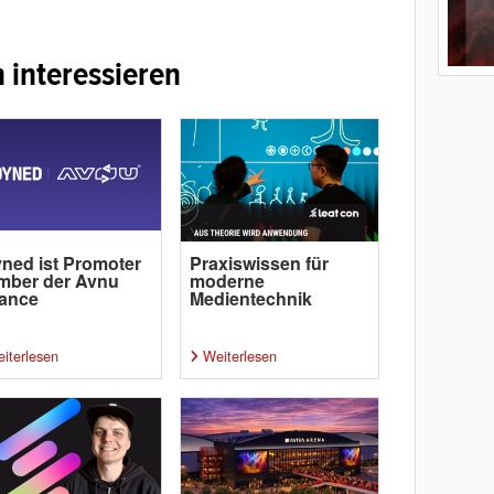
 interessieren
ned ist Promoter
Praxiswissen für
mber der Avnu
moderne
iance
Medientechnik
iterlesen
Weiterlesen