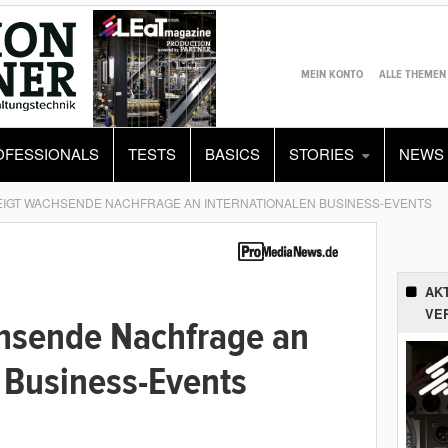
MEIN KONTO
ALLE THEMEN
OFESSIONALS
TESTS
BASICS
STORIES
NEWS
EIGT WACHSENDE NACHFRAGE AN INTERNATIONALEN BUSINESS-EVENTS
AK
VE
hsende Nachfrage an
 Business-Events