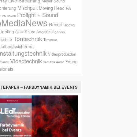
Live-Streaming
rray
Meyer Sound
Mischpult
onierung
Moving Head
PA
Prolight + Sound
e
PA Boxen
oMediaNews
Report
Rigging
ighting
Shure
SGM
Stage|Set|Scenery
Tontechnik
technik
Traverse
taltungssicherheit
nstaltungstechnik
Videoproduktion
Videotechnik
Young
ftware
Yamaha Audio
sionals
ITEPAPER – FARBDYNAMIK BEI EVENTS