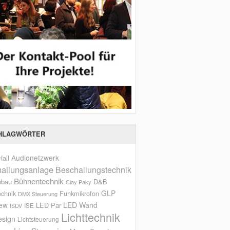
HLAGWÖRTER
Audionetzwerk
all
allungsanlage
Beschallungstechnik
Bühnentechnik
nbau
D&B
Clay Paky
GLP
echnik
Funkmikrofon
DMX Steuerung
iew
LED Wand
LED Par
ISE
ISDV
Lichttechnik
esign
Lichtsteuerung