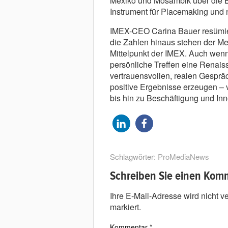
Mexiko und Mosambik über die B
Instrument für Placemaking und
IMEX-CEO Carina Bauer resümier
die Zahlen hinaus stehen der M
Mittelpunkt der IMEX. Auch wenn
persönliche Treffen eine Renaiss
vertrauensvollen, realen Gespr
positive Ergebnisse erzeugen –
bis hin zu Beschäftigung und Inn
Schlagwörter:
ProMediaNews
Schreiben Sie einen Kom
Ihre E-Mail-Adresse wird nicht ver
markiert.
Kommentar
*