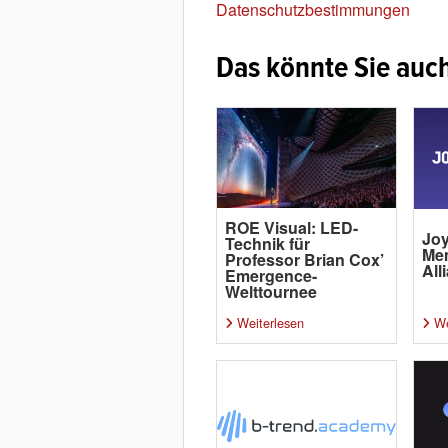
Datenschutzbestimmungen
Das könnte Sie auch
ROE Visual: LED-
Joy
Technik für
Me
Professor Brian Cox’
All
Emergence-
Welttournee
Weiterlesen
We