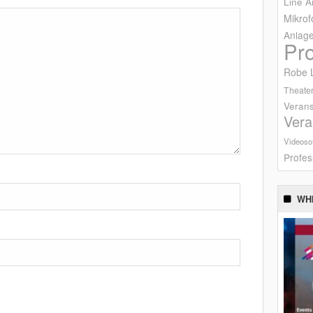
Line A
Mikrof
Anlag
Pr
Robe L
Theater
Verans
Vera
Videoso
Profes
WH