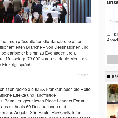
unse
Ic
*
Anmel
rnehmen präsentierten die Bandbreite einer
ftsorientierten Branche – von Destinationen und
logieanbieter bis hin zu Eventagenturen.
rei Messetage 73.000 vorab geplante Meetings
he Einzelgespräche.
Anzeige
BR
bnissen rückte die IMEX Frankfurt auch die Rolle
tliche Effekte und langfristige
us. Beim neu gestalteten Place Leaders Forum
r aus mehr als 60 Destinationen und
ter aus Angola, São Paulo, Reykjavik, Israel,