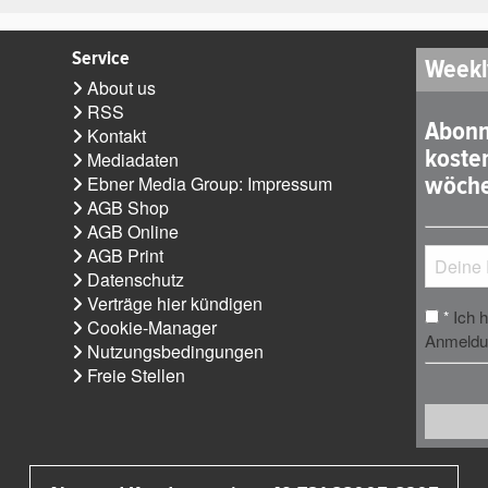
Service
Weekl
About us
RSS
Abonn
Kontakt
koste
Mediadaten
wöche
Ebner Media Group: Impressum
AGB Shop
AGB Online
AGB Print
Datenschutz
Verträge hier kündigen
Ich 
*
Cookie-Manager
Anmeldun
Nutzungsbedingungen
Freie Stellen