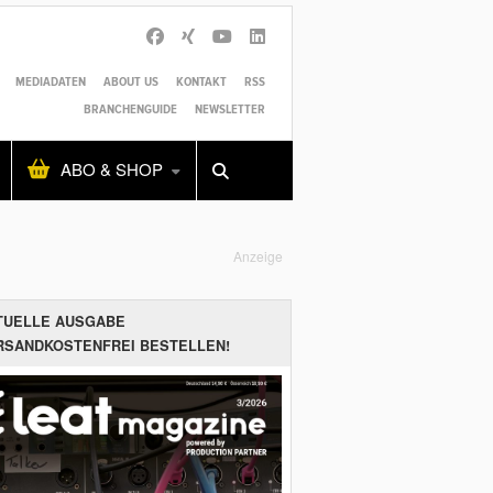
MEDIADATEN
ABOUT US
KONTAKT
RSS
BRANCHENGUIDE
NEWSLETTER
Alles
Shop
SUCHEN
ABO & SHOP
Anzeige
TUELLE AUSGABE
RSANDKOSTENFREI BESTELLEN!