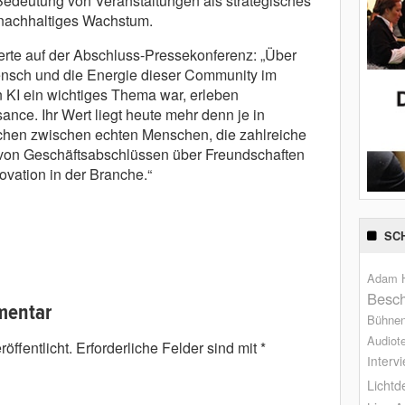
edeutung von Veranstaltungen als strategisches
 nachhaltiges Wachstum.
te auf der Abschluss-Pressekonferenz: „Über
ensch und die Energie dieser Community im
 KI ein wichtiges Thema war, erleben
ance. Ihr Wert liegt heute mehr denn je in
ächen zwischen echten Menschen, die zahlreiche
 von Geschäftsabschlüssen über Freundschaften
ovation in der Branche.“
SC
Adam H
Besch
mentar
Bühne
Audiot
öffentlicht.
Erforderliche Felder sind mit
*
Interv
Lichtd