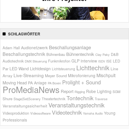
SCHLAGWÖRTER
Beschallungsanlage
Audionetzwerk
Adam Hall
Beschallungstechnik
Bühnentechnik
Bühnenbau
D&B
Clay Paky
GLP
Interview
Audiotechnik
Funkmikrofon
LED
ISE
DMX Steuerung
ISDV
Lichttechnik
LED Wand
Lichtdesign
Par
Line
Lichtsteuerung
Live-Streaming
Mischpult
Mikrofonierung
Array
Meyer Sound
Prolight + Sound
Moving Head
PA Anlage
PA Boxen
ProMediaNews
Report
Robe Lighting
SGM
Rigging
Tontechnik
Shure
Theatertechnik
Stage|Set|Scenery
Traverse
Veranstaltungstechnik
Veranstaltungssicherheit
Videotechnik
Young
Videoproduktion
Videosoftware
Yamaha Audio
Professionals