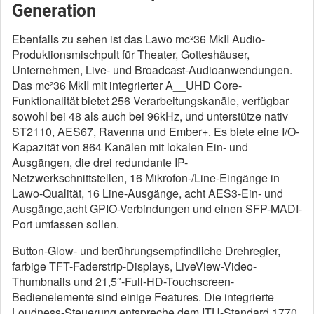
Generation
Ebenfalls zu sehen ist das Lawo mc²36 MkII Audio-
Produktionsmischpult für Theater, Gotteshäuser,
Unternehmen, Live- und Broadcast-Audioanwendungen.
Das mc²36 MkII mit integrierter A__UHD Core-
Funktionalität bietet 256 Verarbeitungskanäle, verfügbar
sowohl bei 48 als auch bei 96kHz, und unterstütze nativ
ST2110, AES67, Ravenna und Ember+. Es biete eine I/O-
Kapazität von 864 Kanälen mit lokalen Ein- und
Ausgängen, die drei redundante IP-
Netzwerkschnittstellen, 16 Mikrofon-/Line-Eingänge in
Lawo-Qualität, 16 Line-Ausgänge, acht AES3-Ein- und
Ausgänge,acht GPIO-Verbindungen und einen SFP-MADI-
Port umfassen sollen.
Button-Glow- und berührungsempfindliche Drehregler,
farbige TFT-Faderstrip-Displays, LiveView-Video-
Thumbnails und 21,5″-Full-HD-Touchscreen-
Bedienelemente sind einige Features. Die integrierte
Loudness-Steuerung entspreche dem ITU-Standard 1770