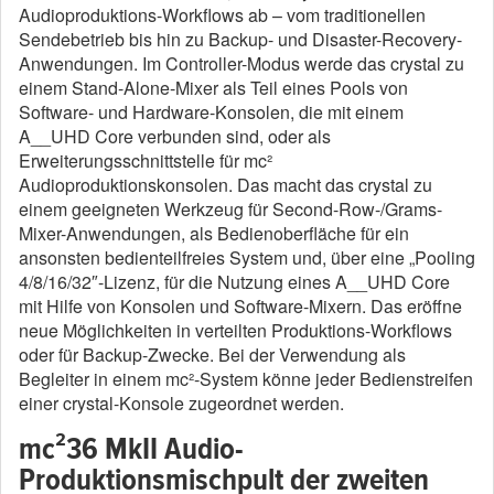
Audioproduktions-Workflows ab – vom traditionellen
Sendebetrieb bis hin zu Backup- und Disaster-Recovery-
Anwendungen. Im Controller-Modus werde das crystal zu
einem Stand-Alone-Mixer als Teil eines Pools von
Software- und Hardware-Konsolen, die mit einem
A__UHD Core verbunden sind, oder als
Erweiterungsschnittstelle für mc²
Audioproduktionskonsolen. Das macht das crystal zu
einem geeigneten Werkzeug für Second-Row-/Grams-
Mixer-Anwendungen, als Bedienoberfläche für ein
ansonsten bedienteilfreies System und, über eine „Pooling
4/8/16/32″-Lizenz, für die Nutzung eines A__UHD Core
mit Hilfe von Konsolen und Software-Mixern. Das eröffne
neue Möglichkeiten in verteilten Produktions-Workflows
oder für Backup-Zwecke. Bei der Verwendung als
Begleiter in einem mc²-System könne jeder Bedienstreifen
einer crystal-Konsole zugeordnet werden.
mc²36 MkII Audio-
Produktionsmischpult der zweiten