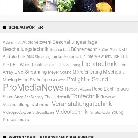
SCHLAGWÖRTER
Beschallungsanlage
Audionetzwerk
Adam Hall
Beschallungstechnik
Bühnentechnik
Bühnenbau
D&B
Clay Paky
GLP
Interview
Audiotechnik
Funkmikrofon
LED
ISE
DMX Steuerung
ISDV
Lichttechnik
LED Wand
Lichtdesign
Par
Line
Lichtsteuerung
Live-Streaming
Mischpult
Mikrofonierung
Array
Meyer Sound
Prolight + Sound
Moving Head
PA Anlage
PA Boxen
ProMediaNews
Report
Robe Lighting
SGM
Rigging
Tontechnik
Shure
Theatertechnik
Stage|Set|Scenery
Traverse
Veranstaltungstechnik
Veranstaltungssicherheit
Videotechnik
Young
Videoproduktion
Videosoftware
Yamaha Audio
Professionals
WHITEPAPER – FARBDYNAMIK BEI EVENTS