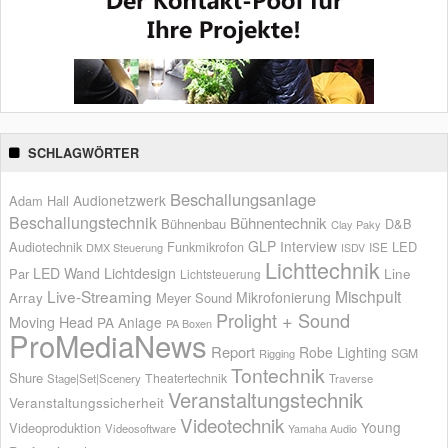
SCHLAGWÖRTER
Beschallungsanlage
Audionetzwerk
Adam Hall
Beschallungstechnik
Bühnentechnik
Bühnenbau
D&B
Clay Paky
GLP
Interview
Audiotechnik
Funkmikrofon
LED
ISE
DMX Steuerung
ISDV
Lichttechnik
LED Wand
Lichtdesign
Par
Line
Lichtsteuerung
Live-Streaming
Mischpult
Mikrofonierung
Array
Meyer Sound
Prolight + Sound
Moving Head
PA Anlage
PA Boxen
ProMediaNews
Report
Robe Lighting
SGM
Rigging
Tontechnik
Shure
Theatertechnik
Stage|Set|Scenery
Traverse
Veranstaltungstechnik
Veranstaltungssicherheit
Videotechnik
Young
Videoproduktion
Videosoftware
Yamaha Audio