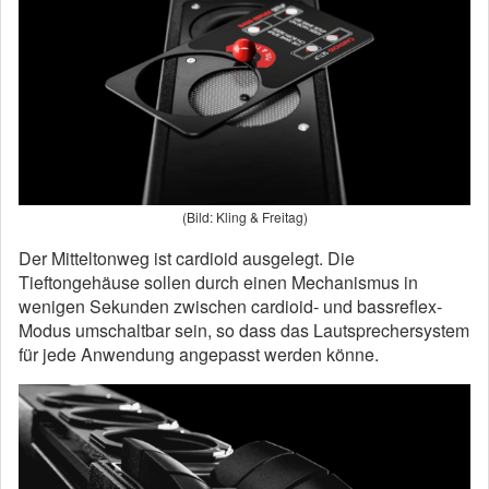
(Bild: Kling & Freitag)
Der Mitteltonweg ist cardioid ausgelegt. Die
Tieftongehäuse sollen durch einen Mechanismus in
wenigen Sekunden zwischen cardioid- und bassreflex-
Modus umschaltbar sein, so dass das Lautsprechersystem
für jede Anwendung angepasst werden könne.