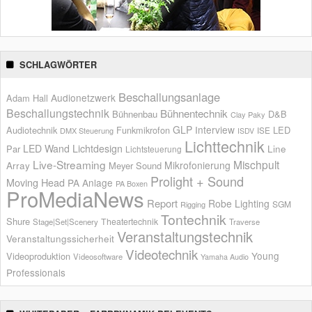
SCHLAGWÖRTER
Beschallungsanlage
Audionetzwerk
Adam Hall
Beschallungstechnik
Bühnentechnik
Bühnenbau
D&B
Clay Paky
GLP
Interview
Audiotechnik
Funkmikrofon
LED
ISE
DMX Steuerung
ISDV
Lichttechnik
LED Wand
Lichtdesign
Par
Line
Lichtsteuerung
Live-Streaming
Mischpult
Mikrofonierung
Array
Meyer Sound
Prolight + Sound
Moving Head
PA Anlage
PA Boxen
ProMediaNews
Report
Robe Lighting
SGM
Rigging
Tontechnik
Shure
Theatertechnik
Stage|Set|Scenery
Traverse
Veranstaltungstechnik
Veranstaltungssicherheit
Videotechnik
Young
Videoproduktion
Videosoftware
Yamaha Audio
Professionals