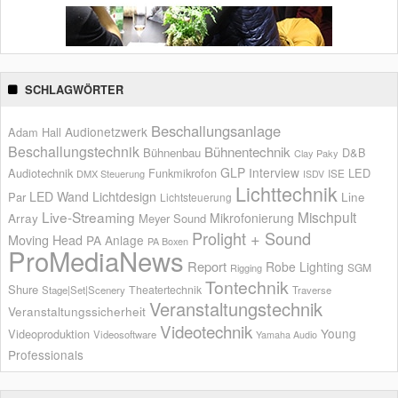
SCHLAGWÖRTER
Beschallungsanlage
Audionetzwerk
Adam Hall
Beschallungstechnik
Bühnentechnik
Bühnenbau
D&B
Clay Paky
GLP
Interview
Audiotechnik
Funkmikrofon
LED
ISE
DMX Steuerung
ISDV
Lichttechnik
LED Wand
Lichtdesign
Par
Line
Lichtsteuerung
Live-Streaming
Mischpult
Mikrofonierung
Array
Meyer Sound
Prolight + Sound
Moving Head
PA Anlage
PA Boxen
ProMediaNews
Report
Robe Lighting
SGM
Rigging
Tontechnik
Shure
Theatertechnik
Stage|Set|Scenery
Traverse
Veranstaltungstechnik
Veranstaltungssicherheit
Videotechnik
Young
Videoproduktion
Videosoftware
Yamaha Audio
Professionals