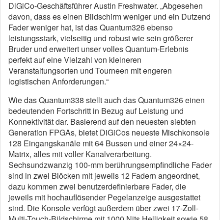
DiGiCo-Geschäftsführer Austin Freshwater. „Abgesehen
davon, dass es einen Bildschirm weniger und ein Dutzend
Fader weniger hat, ist das Quantum326 ebenso
leistungsstark, vielseitig und robust wie sein größerer
Bruder und erweitert unser volles Quantum-Erlebnis
perfekt auf eine Vielzahl von kleineren
Veranstaltungsorten und Tourneen mit engeren
logistischen Anforderungen.“
Wie das Quantum338 stellt auch das Quantum326 einen
bedeutenden Fortschritt in Bezug auf Leistung und
Konnektivität dar. Basierend auf den neuesten siebten
Generation FPGAs, bietet DiGiCos neueste Mischkonsole
128 Eingangskanäle mit 64 Bussen und einer 24×24-
Matrix, alles mit voller Kanalverarbeitung.
Sechsundzwanzig 100-mm berührungsempfindliche Fader
sind in zwei Blöcken mit jeweils 12 Fadern angeordnet,
dazu kommen zwei benutzerdefinierbare Fader, die
jeweils mit hochauflösender Pegelanzeige ausgestattet
sind. Die Konsole verfügt außerdem über zwei 17-Zoll-
Multi-Touch-Bildschirme mit 1000 Nits Helligkeit sowie 58