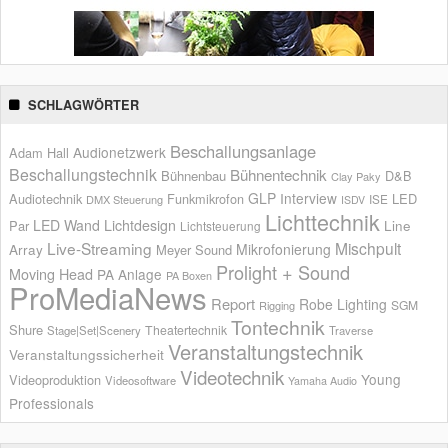
SCHLAGWÖRTER
Beschallungsanlage
Audionetzwerk
Adam Hall
Beschallungstechnik
Bühnentechnik
Bühnenbau
D&B
Clay Paky
GLP
Interview
Audiotechnik
Funkmikrofon
LED
ISE
DMX Steuerung
ISDV
Lichttechnik
LED Wand
Lichtdesign
Par
Line
Lichtsteuerung
Live-Streaming
Mischpult
Mikrofonierung
Array
Meyer Sound
Prolight + Sound
Moving Head
PA Anlage
PA Boxen
ProMediaNews
Report
Robe Lighting
SGM
Rigging
Tontechnik
Shure
Theatertechnik
Stage|Set|Scenery
Traverse
Veranstaltungstechnik
Veranstaltungssicherheit
Videotechnik
Young
Videoproduktion
Videosoftware
Yamaha Audio
Professionals