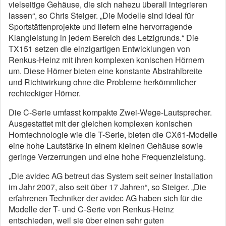
vielseitige Gehäuse, die sich nahezu überall integrieren
lassen“, so Chris Steiger. „Die Modelle sind ideal für
Sportstättenprojekte und liefern eine hervorragende
Klangleistung in jedem Bereich des Letzigrunds.“ Die
TX151 setzen die einzigartigen Entwicklungen von
Renkus-Heinz mit ihren komplexen konischen Hörnern
um. Diese Hörner bieten eine konstante Abstrahlbreite
und Richtwirkung ohne die Probleme herkömmlicher
rechteckiger Hörner.
Die C-Serie umfasst kompakte Zwei-Wege-Lautsprecher.
Ausgestattet mit der gleichen komplexen konischen
Horntechnologie wie die T-Serie, bieten die CX61-Modelle
eine hohe Lautstärke in einem kleinen Gehäuse sowie
geringe Verzerrungen und eine hohe Frequenzleistung.
„Die avidec AG betreut das System seit seiner Installation
im Jahr 2007, also seit über 17 Jahren“, so Steiger. „Die
erfahrenen Techniker der avidec AG haben sich für die
Modelle der T- und C-Serie von Renkus-Heinz
entschieden, weil sie über einen sehr guten