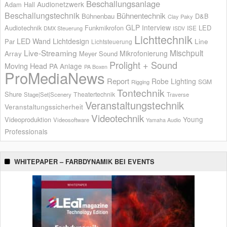
Beschallungsanlage
Audionetzwerk
Adam Hall
Beschallungstechnik
Bühnentechnik
Bühnenbau
D&B
Clay Paky
GLP
Interview
Audiotechnik
Funkmikrofon
LED
ISE
DMX Steuerung
ISDV
Lichttechnik
LED Wand
Lichtdesign
Par
Line
Lichtsteuerung
Live-Streaming
Mischpult
Mikrofonierung
Array
Meyer Sound
Prolight + Sound
Moving Head
PA Anlage
PA Boxen
ProMediaNews
Report
Robe Lighting
SGM
Rigging
Tontechnik
Shure
Theatertechnik
Stage|Set|Scenery
Traverse
Veranstaltungstechnik
Veranstaltungssicherheit
Videotechnik
Young
Videoproduktion
Videosoftware
Yamaha Audio
Professionals
WHITEPAPER – FARBDYNAMIK BEI EVENTS