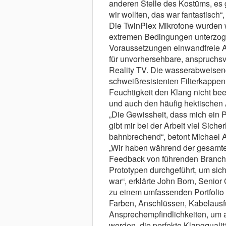
anderen Stelle des Kostüms, es 
wir wollten, das war fantastisch“
Die TwinPlex Mikrofone wurden 
extremen Bedingungen unterzogen
Voraussetzungen einwandfreie Au
für unvorhersehbare, anspruchs
Reality TV. Die wasserabweisen
schweißresistenten Filterkappen 
Feuchtigkeit den Klang nicht be
und auch den häufig hektischen 
„Die Gewissheit, dass mich ein P
gibt mir bei der Arbeit viel Siche
bahnbrechend“, betont Michael A
„Wir haben während der gesamte
Feedback von führenden Branchen
Prototypen durchgeführt, um sich
war“, erklärte John Born, Senior
zu einem umfassenden Portfolio 
Farben, Anschlüssen, Kabelaus
Ansprechempfindlichkeiten, um 
werden, die perfekte Klangqualitä