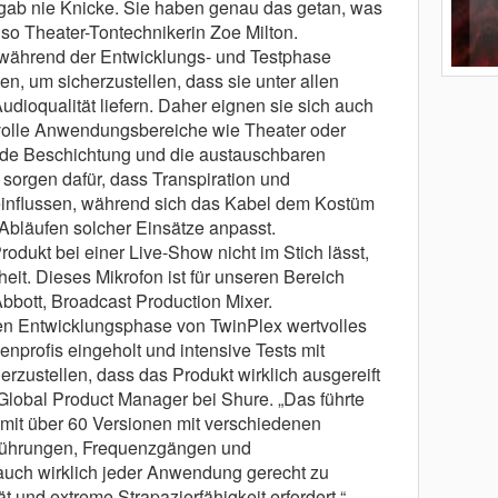
gab nie Knicke. Sie haben genau das getan, was
, so Theater-Tontechnikerin Zoe Milton.
während der Entwicklungs- und Testphase
, um sicherzustellen, dass sie unter allen
dioqualität liefern. Daher eignen sie sich auch
volle Anwendungsbereiche wie Theater oder
de Beschichtung und die austauschbaren
sorgen dafür, dass Transpiration und
einflussen, während sich das Kabel dem Kostüm
Abläufen solcher Einsätze anpasst.
rodukt bei einer Live-Show nicht im Stich lässt,
rheit. Dieses Mikrofon ist für unseren Bereich
bbott, Broadcast Production Mixer.
n Entwicklungsphase von TwinPlex wertvolles
profis eingeholt und intensive Tests mit
erzustellen, dass das Produkt wirklich ausgereift
 Global Product Manager bei Shure. „Das führte
mit über 60 Versionen mit verschiedenen
führungen, Frequenzgängen und
auch wirklich jeder Anwendung gerecht zu
t und extreme Strapazierfähigkeit erfordert.“