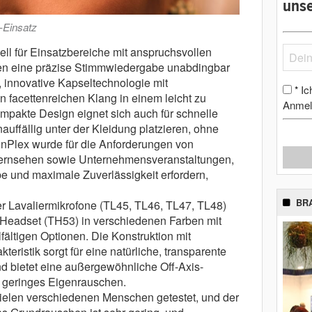
unse
-Einsatz
ll für Einsatzbereiche mit anspruchsvollen
nen eine präzise Stimmwiedergabe unabdingbar
, innovative Kapseltechnologie mit
Ic
*
facettenreichen Klang in einem leicht zu
Anmel
pakte Design eignet sich auch für schnelle
uffällig unter der Kleidung platzieren, ohne
winPlex wurde für die Anforderungen von
Fernsehen sowie Unternehmensveranstaltungen,
 und maximale Zuverlässigkeit erfordern,
BR
er Lavaliermikrofone (TL45, TL46, TL47, TL48)
 Headset (TH53) in verschiedenen Farben mit
ältigen Optionen. Die Konstruktion mit
istik sorgt für eine natürliche, transparente
bietet eine außergewöhnliche Off-Axis-
s geringes Eigenrauschen.
vielen verschiedenen Menschen getestet, und der