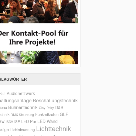
HLAGWÖRTER
Audionetzwerk
all
allungsanlage
Beschallungstechnik
Bühnentechnik
nbau
D&B
Clay Paky
GLP
echnik
Funkmikrofon
DMX Steuerung
iew
LED Wand
LED Par
ISE
ISDV
Lichttechnik
esign
Lichtsteuerung