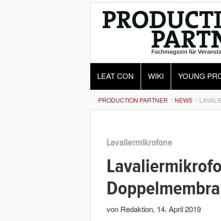
LEAT CON
WIKI
YOUNG PR
PRODUCTION PARTNER
NEWS
LAVALI
Lavaliermikrofone
Lavaliermikrof
Doppelmembran
von Redaktion
,
14. April 2019