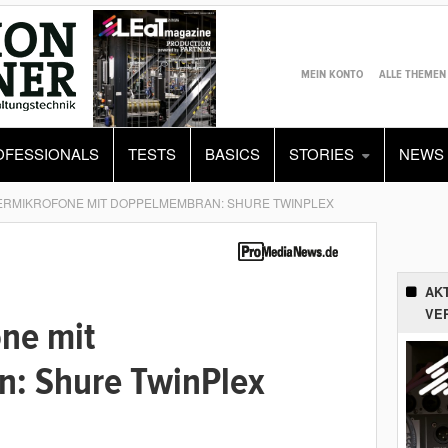
MEIN KONTO
ALLE THEMEN
OFESSIONALS
TESTS
BASICS
STORIES
NEWS
ERMIKROFONE MIT DOPPELMEMBRAN: SHURE TWINPLEX
AK
VE
one mit
: Shure TwinPlex