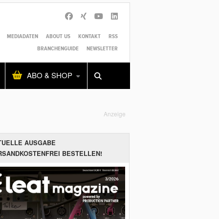
MEDIADATEN
ABOUT US
KONTAKT
RSS
BRANCHENGUIDE
NEWSLETTER
Alles
Shop
SUCHEN
ABO & SHOP
Anzeige
TUELLE AUSGABE
RSANDKOSTENFREI BESTELLEN!