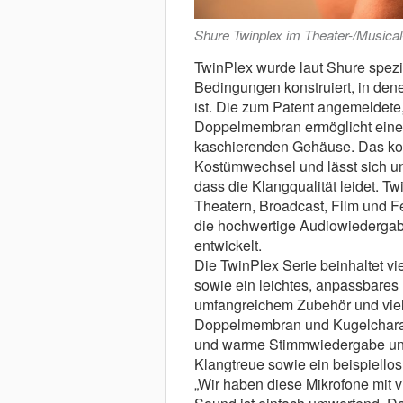
Shure Twinplex im Theater-/Musical
TwinPlex wurde laut Shure spezie
Bedingungen konstruiert, in de
ist. Die zum Patent angemeldete
Doppelmembran ermöglicht einen 
kaschierenden Gehäuse. Das kom
Kostümwechsel und lässt sich una
dass die Klangqualität leidet. T
Theatern, Broadcast, Film und 
die hochwertige Audiowiedergabe
entwickelt.
Die TwinPlex Serie beinhaltet vi
sowie ein leichtes, anpassbares
umfangreichem Zubehör und vielf
Doppelmembran und Kugelcharakter
und warme Stimmwiedergabe und 
Klangtreue sowie ein beispiello
„Wir haben diese Mikrofone mit 