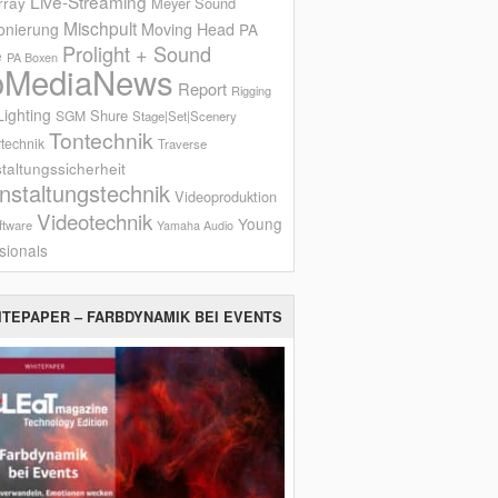
Live-Streaming
rray
Meyer Sound
Mischpult
onierung
Moving Head
PA
Prolight + Sound
e
PA Boxen
oMediaNews
Report
Rigging
ighting
Shure
SGM
Stage|Set|Scenery
Tontechnik
technik
Traverse
taltungssicherheit
nstaltungstechnik
Videoproduktion
Videotechnik
Young
ftware
Yamaha Audio
sionals
ITEPAPER – FARBDYNAMIK BEI EVENTS