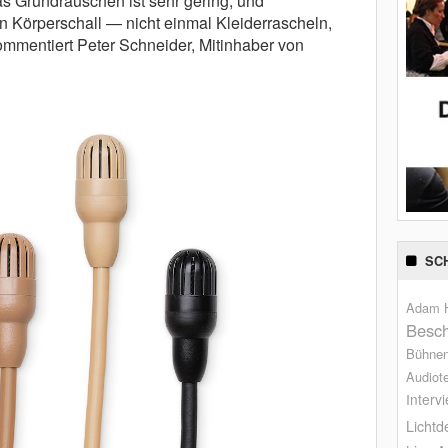
s Grundrauschen ist sehr gering, und
n Körperschall — nicht einmal Kleiderrascheln,
mmentiert Peter Schneider, Mitinhaber von
SC
Adam H
Besch
Bühne
Audiot
Interv
Lichtd