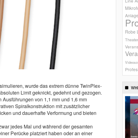
Line A
Mikrof
Anlag
Pr
Robe L
Theater
Verans
Vera
Videoso
Profes
simulieren, wurde das extrem dünne TwinPlex-
WH
absoluten Limit geknickt, gedehnt und gezogen.
in Ausführungen von 1,1 mm und 1,6 mm
vativen Spiralkonstruktion mit zusätzlicher
icken und dauerhafte Verformung und bieten
d zwar jedes Mal und während der gesamten
einer Perücke platziert haben oder an einer