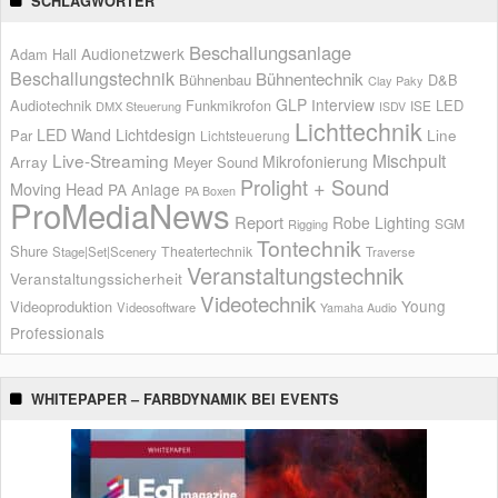
SCHLAGWÖRTER
Beschallungsanlage
Audionetzwerk
Adam Hall
Beschallungstechnik
Bühnentechnik
Bühnenbau
D&B
Clay Paky
GLP
Interview
Audiotechnik
Funkmikrofon
LED
ISE
DMX Steuerung
ISDV
Lichttechnik
LED Wand
Lichtdesign
Par
Line
Lichtsteuerung
Live-Streaming
Mischpult
Mikrofonierung
Array
Meyer Sound
Prolight + Sound
Moving Head
PA Anlage
PA Boxen
ProMediaNews
Report
Robe Lighting
SGM
Rigging
Tontechnik
Shure
Theatertechnik
Stage|Set|Scenery
Traverse
Veranstaltungstechnik
Veranstaltungssicherheit
Videotechnik
Young
Videoproduktion
Videosoftware
Yamaha Audio
Professionals
WHITEPAPER – FARBDYNAMIK BEI EVENTS