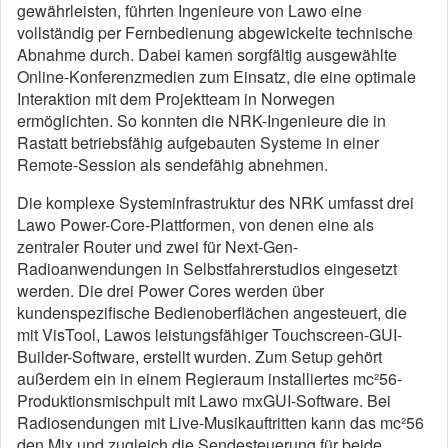
gewährleisten, führten Ingenieure von Lawo eine
vollständig per Fernbedienung abgewickelte technische
Abnahme durch. Dabei kamen sorgfältig ausgewählte
Online-Konferenzmedien zum Einsatz, die eine optimale
Interaktion mit dem Projektteam in Norwegen
ermöglichten. So konnten die NRK-Ingenieure die in
Rastatt betriebsfähig aufgebauten Systeme in einer
Remote-Session als sendefähig abnehmen.
Die komplexe Systeminfrastruktur des NRK umfasst drei
Lawo Power-Core-Plattformen, von denen eine als
zentraler Router und zwei für Next-Gen-
Radioanwendungen in Selbstfahrerstudios eingesetzt
werden. Die drei Power Cores werden über
kundenspezifische Bedienoberflächen angesteuert, die
mit VisTool, Lawos leistungsfähiger Touchscreen-GUI-
Builder-Software, erstellt wurden. Zum Setup gehört
außerdem ein in einem Regieraum installiertes mc²56-
Produktionsmischpult mit Lawo mxGUI-Software. Bei
Radiosendungen mit Live-Musikauftritten kann das mc²56
den Mix und zugleich die Sendesteuerung für beide